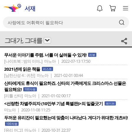
그대가, 그대를
무서운 이야기를 주렴. 너를 더 살려둘 수 있게!
리뷰
[나이트북 : 밤의 이야..]
마노아 | 2022-07-13 17:50
2021년에 읽은 책들
리스트
[남한산성 4 : 귀천]
마노아 | 2021-02-01 00:44
산타에게도 휴식이 필요하죠. 산타의 가족에게도 크리스마스 선물은
필요해요!
100자평
[리틀 산타]
마노아 | 2021-01-02 00:17
<선량한 차별주의자 (10만부 기념 특별판)>의 밑줄긋기
페이퍼
마노아 | 2020-11-08 11:25
두꺼운 유리잔이 필요했는데 맞춤이 나타났다. 게다가 위대한 개츠비!
100자평
[유리 머그]
마노아 | 2020-10-31 22:37