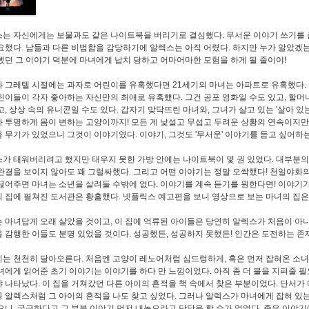
는 자신에게는 보물과도 같은 나이트북을 버리기로 결심했다. 무서운 이야기 쓰기를 즐
요했다. 남들과 다른 비범함을 감당하기에 알렉스는 아직 어렸다. 하지만 누가 알았겠는
했던 그 이야기 덕분에 마녀에게 납치 당하고 어마어마한 모험을 하게 될 줄이야!
 그레텔 시절에는 과자로 어린이를 유혹했다면 21세기의 마녀는 아파트로 유혹했다.
린이들이 각자 좋아하는 자신만의 최애로 유혹했다. 그건 공포 영화일 수도 있고, 할머
고, 상상 속의 유니콘일 수도 있다. 갑자기 맞닥뜨린 마녀와, 그녀가 살고 있는 '살아 있
 투명하게 몸이 변하는 고양이까지! 모든 게 낯설고 무섭고 두려운 상황의 연속이지만
 무기가 있었으니 그것이 이야기였다. 이야기, 그것도 '무서운' 이야기를 듣고 싶어하
가 태워버리려고 했지만 태우지 못한 가방 안에는 나이트북이 몇 권 있었다. 대부분의 
완결을 보이지 않아도 꽤 그럴싸했다. 그리고 어떤 이야기는 정말 오싹했다! 천일야화
끊어주면 마녀는 소년을 살려둘 수밖에 없다. 이야기를 계속 듣기를 원한다면! 이야기가
 집에 펼쳐진 도서관은 황홀했다. 넷플릭스 예고편을 보니 영상으로 보는 마녀의 집은 더
 마녀답게 오래 살았을 것이고, 이 집에 억류된 아이들은 당연히 알렉스가 처음이 아
 감행한 이들도 분명 있었을 것이다. 성공했든, 성공하지 못했든! 인간은 도전하는 존
는 천천히 달아오른다. 처음엔 고양이 레노어처럼 심드렁하게, 혹은 먼저 잡혀온 소
녀에게 읽어준 초기 이야기는 이야기를 하다 만 느낌이었다. 아직 좀 더 불을 지펴줄 필
 나타났다. 이 집을 거쳐갔던 다른 아이의 흔적을 책 속에서 찾은 부분이었다. 단서가 
 알렉스처럼 그 아이의 흔적을 나도 찾고 싶었다. 그러나 알렉스가 마녀에게 잡혀 있
으니, 궁금하다고 그 부분 이야기 먼저 내놓으라고 닦달을 할 수가 없었다. 좋은 이야기