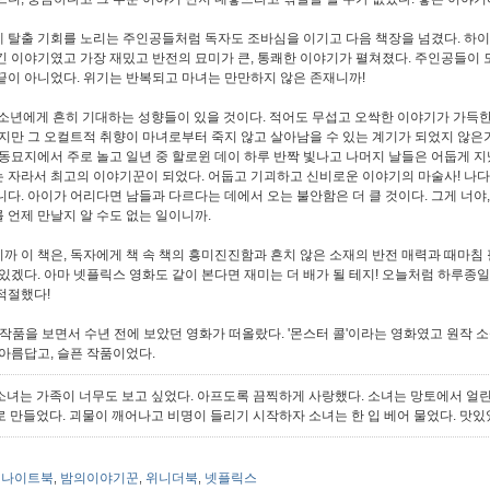
 탈출 기회를 노리는 주인공들처럼 독자도 조바심을 이기고 다음 책장을 넘겼다. 하이
긴 이야기였고 가장 재밌고 반전의 묘미가 큰, 통쾌한 이야기가 펼쳐졌다. 주인공들이 도
끝이 아니었다. 위기는 반복되고 마녀는 만만하지 않은 존재니까!
 소년에게 흔히 기대하는 성향들이 있을 것이다. 적어도 무섭고 오싹한 이야기가 가득
하지만 그 오컬트적 취향이 마녀로부터 죽지 않고 살아남을 수 있는 계기가 되었지 않은가
공동묘지에서 주로 놀고 일년 중 할로윈 데이 하루 반짝 빛나고 나머지 날들은 어둡게 지
 자라서 최고의 이야기꾼이 되었다. 어둡고 기괴하고 신비로운 이야기의 마술사! 나다
니다. 아이가 어리다면 남들과 다르다는 데에서 오는 불안함은 더 클 것이다. 그게 너야
 언제 만날지 알 수도 없는 일이니까.
까 이 책은, 독자에게 책 속 책의 흥미진진함과 흔치 않은 소재의 반전 매력과 때마
 있겠다. 아마 넷플릭스 영화도 같이 본다면 재미는 더 배가 될 테지!
오늘처럼 하루종일 
적절했다!
 작품을 보면서 수년 전에 보았던 영화가 떠올랐다. '몬스터 콜'이라는 영화였고 원작 소
 아름답고, 슬픈 작품이었다.
소녀는 가족이 너무도 보고 싶었다. 아프도록 끔찍하게 사랑했다. 소녀는 망토에서 얼린
로 만들었다. 괴물이 깨어나고 비명이 들리기 시작하자 소녀는 한 입 베어 물었다. 맛있
나이트북
밤의이야기꾼
위니더북
넷플릭스
,
,
,