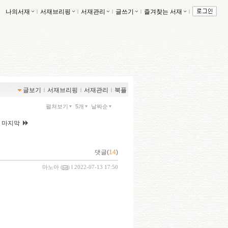
나의서재
ｌ
서재브리핑
ｌ
서재관리
ｌ
글쓰기
ｌ
즐겨찾는 서재
ｌ
글보기
ｌ
서재브리핑
ｌ
서재관리
ｌ
북플
펼쳐보기
5개
날짜순
|
마지막
댓글(
14
)
마노아
(
) l 2022-07-13 17:50