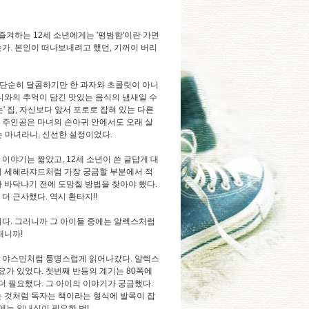
겨하는 12세 소년에게는 '평범함'이란 가면
가. 본인이 떠나보내려고 했던, 기꺼이 버리
 단순히 달콤하기만 한 과자와 초콜릿이 아니
니와의 추억이 담긴 맛있는 음식의 냄새일 수
는' 집, 자신보다 앞서 포로로 잡혀 있는 다른
 주인공은 마녀의 손아귀 안에서도 오래 살
는 마녀라니, 신선한 설정이었다.
이야기는 짧았고, 12세 소년이 쓴 글답게 대
의 세혜라쟈드처럼 가장 궁금할 부분에서 적
 바닥나기 전에 도망칠 방법을 찾아야 했다.
 근사했다. 역시 환타지!!
니다. 그러니까 그 아이들 중에는 알렉스처럼
재니까!
녀 야스민처럼 퉁명스럽게 읽어나갔다. 알렉스
요가 있었다. 첫번째 반등의 계기는 80쪽에
더 필요했다. 그 아이의 이야기가 궁금했다.
는 것처럼 독자는 책이라는 형식에 발목이 잡
에는 인내심이 필요한 법!