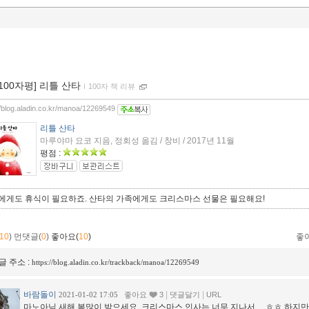
[100자평] 리틀 산타
ｌ
100자 책 리뷰
//blog.aladin.co.kr/manoa/12269549
리틀 산타
마루야마 요코 지음, 정회성 옮김 / 창비 / 2017년 11월
평점 :
에게도 휴식이 필요하죠. 산타의 가족에게도 크리스마스 선물은 필요해요!
10
)
먼댓글(
0
)
좋아요(
10
)
좋
글 주소 :
https://blog.aladin.co.kr/trackback/manoa/12269549
바람돌이
|
|
2021-01-02 17:05
좋아요
3
댓글달기
URL
마노아님 새해 복많이 받으세요. 크리스마스 인사는 너무 지나서.... ㅎㅎ 하