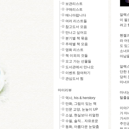
보관리스트
구매리스트
알렉스
매니아랍니다
이 필
여러 리스트들
려고 
참고도서 모음
만나고 싶어요
헨젤과
분기별 책 묶음
라 어
주제별 책 모음
도 있
영화 리스트
소녀와
책 이외의 것들
아남을
오고 가는 선물들
알렉스
도서관에서 만나요
단한 
이벤트 참여하기
당히 
관심도서 찜
마녀의
마이리뷰
마녀는
탈출을
역사, his & herstory
만화, 그림이 있는 책
이야기
인문 교양, 눈높이 UP
가 마
소설, 현실보다 리얼한
가서야
수필, 솔직... 자유로운
주인공
동화, 아름다운 눈맞춤
혀 있