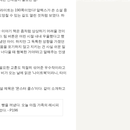
라이트는 190쪽이었다! 알렉스가 쓴 소설 중
망칠 수 있는 길도 열린 것처럼 보였다. 하
한 이야기 책은 좀처럼 상상하기 어려울 것이
. 팀 버튼은 어린 시절 내내 우울했다고 했
냈던 아이. 하지만 그 독특한 성향을 가졌던
움을 포기하지 않고 지키는 건 사실 쉬운 일
, 너다울 때 행복한 거야!라고 말해주는 인생
침 필요한 교훈도 적절히 섞어준 우수작이라고
비가 오는 날에 읽은 '나이트북'이라니, 타이
설 제목은 '몬스터 콜스'이다. 같이 소개하고
 빵을 꺼냈다. 오늘 아침 가족의 레시피
었다.
- P196