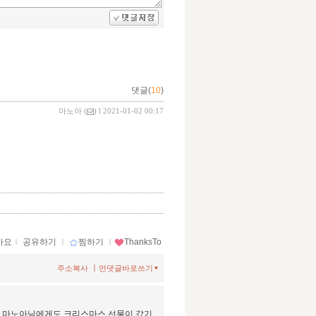
댓글(
10
)
마노아
(
) l 2021-01-02 00:17
아요
ｌ
공유하기
ｌ
찜하기
ｌ
ThanksTo
ㅣ
주소복사
먼댓글바로쓰기
지만 마노아님에게도 크리스마스 선물이 갔기