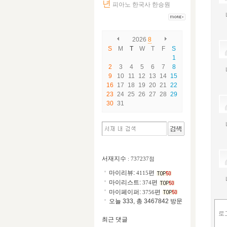
년
피아노
한국사
한승원
2026
8
S
M
T
W
T
F
S
1
2
3
4
5
6
7
8
9
10
11
12
13
14
15
16
17
18
19
20
21
22
23
24
25
26
27
28
29
30
31
서재지수
: 737237점
마이리뷰:
편
4115
마이리스트:
편
374
마이페이퍼:
편
3756
오늘 333, 총 3467842 방문
최근 댓글