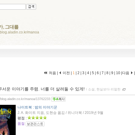
가, 그대를
//blog.aladin.co.kr/manoa
처음 |
이전 |
1
|
2
|
3
|
4
|
5
|
6
|
7
|
8
|
9
|
10
|
다음
무서운 이야기를 주렴. 너를 더 살려둘 수 있게!
ｌ
소설, 현실보다 리얼한
//blog.aladin.co.kr/manoa/13762233
나이트북 : 밤의 이야기꾼
J. A. 화이트 지음, 도현승 옮김 / 위니더북 / 2019년 9월
평점 :
품절