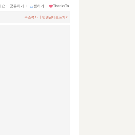
아요
ｌ
공유하기
ｌ
찜하기
ｌ
ThanksTo
ㅣ
주소복사
먼댓글바로쓰기