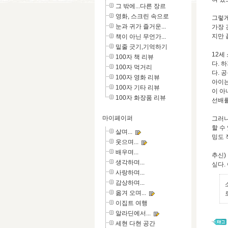
그 밖에...다른 장르
영화, 스크린 속으로
그렇게
눈과 귀가 즐거운...
가장 
지만 
책이 아닌 무언가...
밑줄 긋기,기억하기
12세
100자 책 리뷰
다. 
100자 먹거리
다. 
100자 영화 리뷰
아이는
100자 기타 리뷰
이 아
100자 화장품 리뷰
선배를
마이페이퍼
그러니
할 수
살며...
밍도 
웃으며...
배우며...
추신)
생각하며...
싶다.
사랑하며...
감상하며...
옮겨 오며...
이집트 여행
알라딘에서...
세현 다현 공간