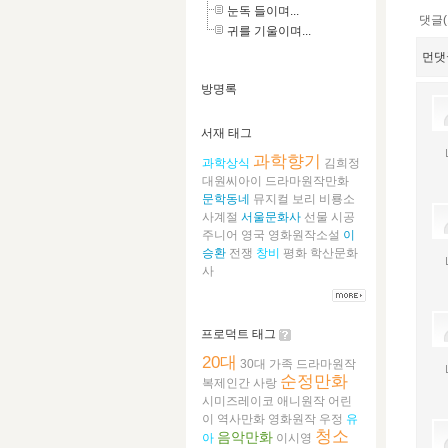
눈독 들이며...
댓글(
귀를 기울이며...
먼댓
방명록
서재 태그
과학향기
과학상식
김희정
대원씨아이
드라마원작만화
문학동네
뮤지컬
보리
비룡소
사계절
서울문화사
선물
시공
주니어
영국
영화원작소설
이
승환
전쟁
창비
평화
학산문화
사
프로덕트 태그
20대
30대
가족
드라마원작
순정만화
복제인간
사랑
시미즈레이코
애니원작
어린
이
역사만화
영화원작
우정
유
청소
음악만화
아
이시영