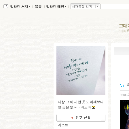
알라딘 서재
ｌ
북플
ｌ
알라딘 메인
ｌ
서재통합 검색
그대
https:
https:
세상 그 어디 먼 곳도 어제보다
먼 곳은 없다. -
마노아
리스트