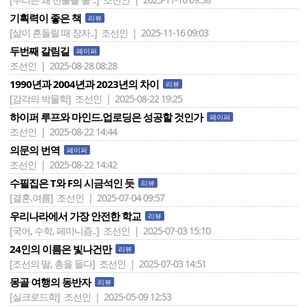
기획력이 좋은 책
리뷰
[삶이 흔들릴 때 장자..]
조선인 | 2025-11-16 09:03
두번째 갈림길
페이퍼
조선인 | 2025-08-28 08:28
1990년과 2004년과 2023년의 차이
리뷰
[감각의 박물학]
조선인 | 2025-08-22 19:25
하이퍼 루프와 마인드.업로딩은 성공할 것인가
페이퍼
조선인 | 2025-08-22 14:44
의문의 번역
페이퍼
조선인 | 2025-08-22 14:42
수필집은 T와 F의 시금석인 듯
리뷰
[결혼.여름]
조선인 | 2025-07-04 09:57
우리나라에서 가장 안전한 학교
리뷰
[국어, 수학, 페미니즘..]
조선인 | 2025-07-03 15:10
24인의 이름은 빛나건만
리뷰
[조선의 딸, 총을 들다]
조선인 | 2025-07-03 14:51
몽골 여행의 동반자
리뷰
[실크로드학]
조선인 | 2025-05-09 12:53