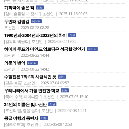
기획력이 좋은 책
리뷰
[삶이 흔들릴 때 장자..]
조선인 | 2025-11-16 09:03
두번째 갈림길
페이퍼
조선인 | 2025-08-28 08:28
1990년과 2004년과 2023년의 차이
리뷰
[감각의 박물학]
조선인 | 2025-08-22 19:25
하이퍼 루프와 마인드.업로딩은 성공할 것인가
페이퍼
조선인 | 2025-08-22 14:44
의문의 번역
페이퍼
조선인 | 2025-08-22 14:42
수필집은 T와 F의 시금석인 듯
리뷰
[결혼.여름]
조선인 | 2025-07-04 09:57
우리나라에서 가장 안전한 학교
리뷰
[국어, 수학, 페미니즘..]
조선인 | 2025-07-03 15:10
24인의 이름은 빛나건만
리뷰
[조선의 딸, 총을 들다]
조선인 | 2025-07-03 14:51
몽골 여행의 동반자
리뷰
[실크로드학]
조선인 | 2025-05-09 12:53