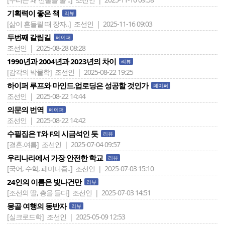
기획력이 좋은 책
리뷰
[삶이 흔들릴 때 장자..]
조선인 | 2025-11-16 09:03
두번째 갈림길
페이퍼
조선인 | 2025-08-28 08:28
1990년과 2004년과 2023년의 차이
리뷰
[감각의 박물학]
조선인 | 2025-08-22 19:25
하이퍼 루프와 마인드.업로딩은 성공할 것인가
페이퍼
조선인 | 2025-08-22 14:44
의문의 번역
페이퍼
조선인 | 2025-08-22 14:42
수필집은 T와 F의 시금석인 듯
리뷰
[결혼.여름]
조선인 | 2025-07-04 09:57
우리나라에서 가장 안전한 학교
리뷰
[국어, 수학, 페미니즘..]
조선인 | 2025-07-03 15:10
24인의 이름은 빛나건만
리뷰
[조선의 딸, 총을 들다]
조선인 | 2025-07-03 14:51
몽골 여행의 동반자
리뷰
[실크로드학]
조선인 | 2025-05-09 12:53