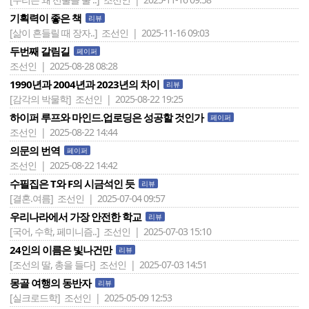
기획력이 좋은 책
리뷰
[삶이 흔들릴 때 장자..]
조선인 | 2025-11-16 09:03
두번째 갈림길
페이퍼
조선인 | 2025-08-28 08:28
1990년과 2004년과 2023년의 차이
리뷰
[감각의 박물학]
조선인 | 2025-08-22 19:25
하이퍼 루프와 마인드.업로딩은 성공할 것인가
페이퍼
조선인 | 2025-08-22 14:44
의문의 번역
페이퍼
조선인 | 2025-08-22 14:42
수필집은 T와 F의 시금석인 듯
리뷰
[결혼.여름]
조선인 | 2025-07-04 09:57
우리나라에서 가장 안전한 학교
리뷰
[국어, 수학, 페미니즘..]
조선인 | 2025-07-03 15:10
24인의 이름은 빛나건만
리뷰
[조선의 딸, 총을 들다]
조선인 | 2025-07-03 14:51
몽골 여행의 동반자
리뷰
[실크로드학]
조선인 | 2025-05-09 12:53