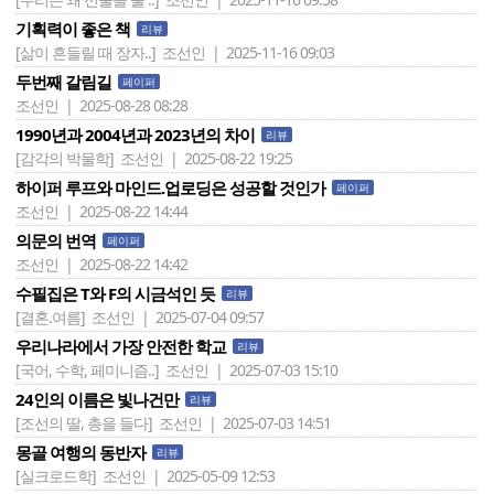
기획력이 좋은 책
리뷰
[삶이 흔들릴 때 장자..]
조선인 | 2025-11-16 09:03
두번째 갈림길
페이퍼
조선인 | 2025-08-28 08:28
1990년과 2004년과 2023년의 차이
리뷰
[감각의 박물학]
조선인 | 2025-08-22 19:25
하이퍼 루프와 마인드.업로딩은 성공할 것인가
페이퍼
조선인 | 2025-08-22 14:44
의문의 번역
페이퍼
조선인 | 2025-08-22 14:42
수필집은 T와 F의 시금석인 듯
리뷰
[결혼.여름]
조선인 | 2025-07-04 09:57
우리나라에서 가장 안전한 학교
리뷰
[국어, 수학, 페미니즘..]
조선인 | 2025-07-03 15:10
24인의 이름은 빛나건만
리뷰
[조선의 딸, 총을 들다]
조선인 | 2025-07-03 14:51
몽골 여행의 동반자
리뷰
[실크로드학]
조선인 | 2025-05-09 12:53