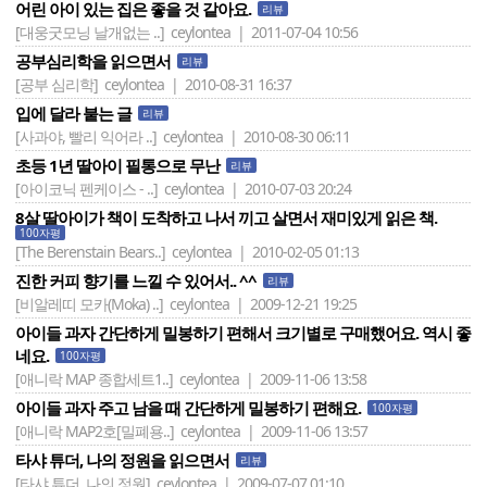
어린 아이 있는 집은 좋을 것 같아요.
리뷰
[대웅굿모닝 날개없는 ..]
ceylontea | 2011-07-04 10:56
공부심리학을 읽으면서
리뷰
[공부 심리학]
ceylontea | 2010-08-31 16:37
입에 달라 붙는 글
리뷰
[사과야, 빨리 익어라 ..]
ceylontea | 2010-08-30 06:11
초등 1년 딸아이 필통으로 무난
리뷰
[아이코닉 펜케이스 - ..]
ceylontea | 2010-07-03 20:24
8살 딸아이가 책이 도착하고 나서 끼고 살면서 재미있게 읽은 책.
100자평
[The Berenstain Bears..]
ceylontea | 2010-02-05 01:13
진한 커피 향기를 느낄 수 있어서.. ^^
리뷰
[비알레띠 모카(Moka) ..]
ceylontea | 2009-12-21 19:25
아이들 과자 간단하게 밀봉하기 편해서 크기별로 구매했어요. 역시 좋
네요.
100자평
[애니락 MAP 종합세트1..]
ceylontea | 2009-11-06 13:58
아이들 과자 주고 남을 때 간단하게 밀봉하기 편해요.
100자평
[애니락 MAP2호[밀폐용..]
ceylontea | 2009-11-06 13:57
타샤 튜더, 나의 정원을 읽으면서
리뷰
[타샤 튜더, 나의 정원]
ceylontea | 2009-07-07 01:10