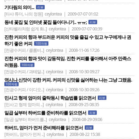
기다림의 의미...
리뷰
[타샤 튜더, 나의 정원]
ceylontea | 2009-07-07 01:02
동네 꽃집 및 인터넷 꽃집 돌아다니기.. ㅠㅠ;
리뷰
[산타벨라처럼 쉽게 화..]
ceylontea | 2009-07-07 00:39
진한 커피의 향과 부드러운 커피의 맛을 즐길 수 있고 누구에게나 권
하기 좋은 커피
100자평
[전광수커피 / 콜롬비..]
ceylontea | 2008-11-06 17:26
진한 커피의 향과 맛이 감동적임. 진한 커피를 좋아해서 아주 만족스
러웠음.
100자평
[전광수커피 / 과테말..]
ceylontea | 2008-10-30 09:27
역시나 신맛이 강한 커피. 커피의 신맛을 싫어하는 나는 그냥 그랬음.
100자평
[전광수커피 / 이디오..]
ceylontea | 2008-10-30 09:26
민사고 형제 엄마의 줄탁동시 학습법를 읽으면서
리뷰
[민사고 형제 엄마의 ..]
ceylontea | 2008-09-25 08:35
일곱 살부터 하버드를 준비하라를 읽으면서
리뷰
[일곱 살부터 하버드를..]
ceylontea | 2008-08-29 09:06
하버드, 엄마가 먼저 준비해라를 읽으면서
리뷰
[하버드, 엄마가 먼저 ..]
ceylontea | 2008-08-22 15:38