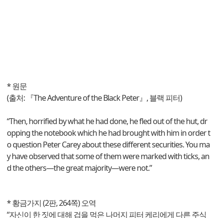
* 원문
(출처: 『The Adventure of the Black Peter』, 블랙 피터)
“Then, horrified by what he had done, he fled out of the hut, dr
opping the notebook which he had brought with him in order t
o question Peter Carey about these different securities. You ma
y have observed that some of them were marked with ticks, an
d the others—the great majority—were not.”
* 황금가지 (2판, 264쪽) 오역
“자신이 한 짓에 대해 겁을 먹은 나머지 피터 케리에게 다른 주식