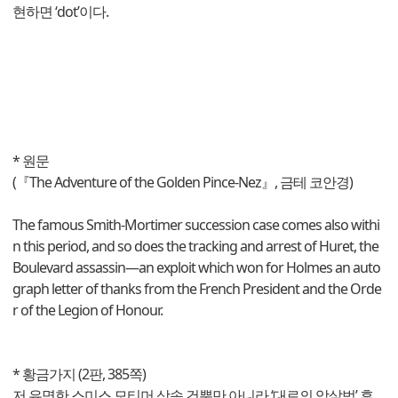
현하면 ‘dot’이다.
* 원문
(『The Adventure of the Golden Pince-Nez』, 금테 코안경)
The famous Smith-Mortimer succession case comes also withi
n this period, and so does the tracking and arrest of Huret, the
Boulevard assassin—an exploit which won for Holmes an auto
graph letter of thanks from the French President and the Orde
r of the Legion of Honour.
* 황금가지 (2판, 385쪽)
저 유명한 스미스 모티머 상속 건뿐만 아니라 ‘대로의 암살범’ 휴