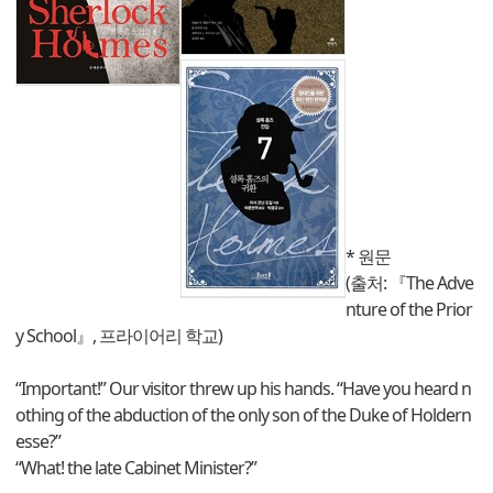
* 원문
(출처: 『The Adve
nture of the Prior
y School』, 프라이어리 학교)
“Important!” Our visitor threw up his hands. “Have you heard n
othing of the abduction of the only son of the Duke of Holdern
esse?”
“What! the late Cabinet Minister?”