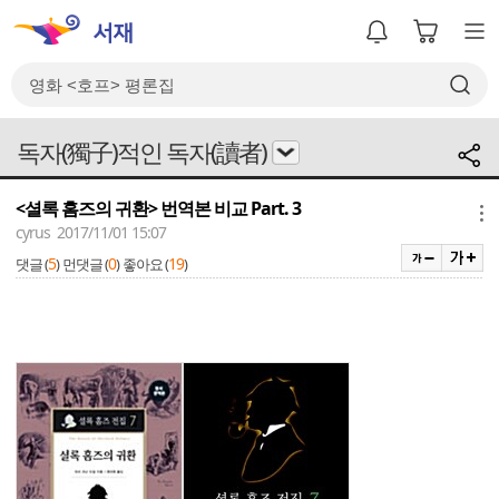
독자(獨子)적인 독자(讀者)
<셜록 홈즈의 귀환> 번역본 비교 Part. 3
메뉴
cyrus 2017/11/01 15:07
5
0
19
댓글 (
)
먼댓글 (
)
좋아요 (
)