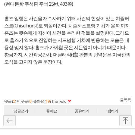
(현대문학 주석판 주석 25번, 493쪽)
홈즈 일행은 사건을 재수사하기 위해 사건의 현장이 있는 치즐허
스트(Chiselhurst)로 되돌아간다. 치즐허스트행 기차가 올 때까지
홈즈는 왓슨에게 자신이 사건을 추리한 것들을 설명한다. 그러므
로 홈즈가 역으로 진입하는 시드넘행 기차에 반응하는 모습은 내
용상 맞지 않다. 홈즈가 가야할 곳은 시든엄이 아니기 때문이다.
황금가지, 시간과공간사, 더클래식(舊) 판본의 번역문은 미국판의
오식을 고치지 않은 문장이다.
글목록
5
0
19
댓글 (
)
먼댓글 (
)
좋아요 (
)
ThanksTo
댓글쓰기
좋아요
공유하기
찜하기