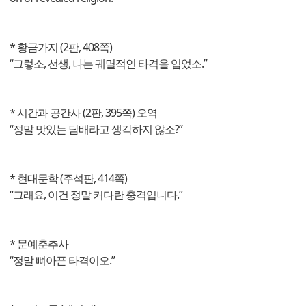
* 황금가지 (2판, 408쪽)
“그렇소, 선생, 나는 궤멸적인 타격을 입었소.”
* 시간과 공간사 (2판, 395쪽) 오역
“정말 맛있는 담배라고 생각하지 않소?”
* 현대문학 (주석판, 414쪽)
“그래요, 이건 정말 커다란 충격입니다.”
* 문예춘추사
“정말 뼈아픈 타격이오.”