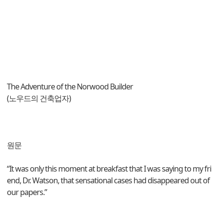
The Adventure of the Norwood Builder
(노우드의 건축업자)
원문
“It was only this moment at breakfast that I was saying to my fri
end, Dr. Watson, that sensational cases had disappeared out of
our papers.”