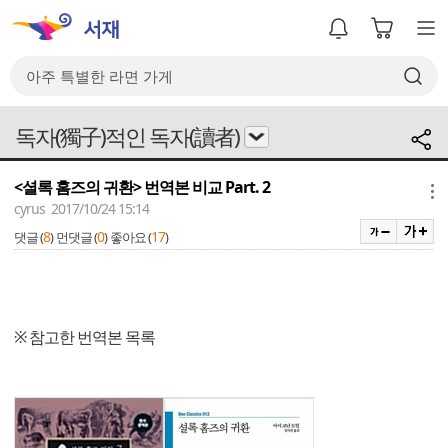
독자(獨子)적인 독자(讀者)
<셜록 홈즈의 귀환> 번역본 비교 Part. 2
메뉴
cyrus 2017/10/24 15:14
8
0
17
댓글 (
)
먼댓글 (
)
좋아요 (
)
※ 참고한 번역본 목록