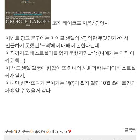
조지 레이코프 지음 / 김영사
이벤트 광고 문구에는 마이클 샌델의 <정의란 무엇인가>에서
언급하지 못했던 ‘도덕’에서 대해서 논한다던데...
아직까지도 베스트셀러를 읽지 못했지만...^^;; (나에게는 아직 어
려운 책-_-)
이 책도 센델 열풍에 힘입어 또 하나의 사회과학 분야의 베스트셀
러가 될지,
아니면 반짝 뜨다가 묻어가는 책(?)이 될지 일단 10월 초에 출간되
어야 알 수 있을거 같다.
글목록
4
0
2
댓글 (
)
먼댓글 (
)
좋아요 (
)
ThanksTo