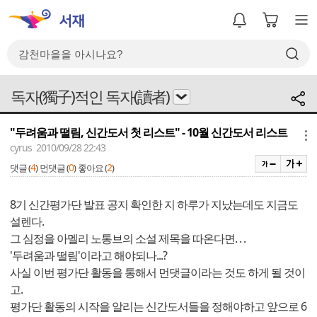
독자(獨子)적인 독자(讀者)
"두려움과 떨림, 신간도서 첫 리스트" - 10월 신간도서 리스트
메뉴
cyrus 2010/09/28 22:43
4
0
2
댓글 (
)
먼댓글 (
)
좋아요 (
)
8기 신간평가단 발표 공지 확인한 지 하루가 지났는데도 지금도
설렌다.
그 심정을 아멜리 노통브의 소설 제목을 따온다면. . .
'두려움과 떨림'이라고 해야되나...?
사실 이번 평가단 활동을 통해서 먼댓글이라는 것도 하게 될 것이
고.
평가단 활동의 시작을 알리는 신간도서들을 정해야하고 앞으로 6