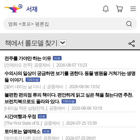
책에서 롤모델 찾기
전주를 가야만 하는 이유
리뷰
[언제라도 전주]
공중제비 | 2026-08-07 15:23
수의사의 일상이 궁금하면 보기를 권한다. 동물 병원을 거쳐가는 생명
들 이야기.
100자평
[꽃비 내리는 날 다시 ..]
공중제비 | 2026-08-06 13:52
불편한 편의점 류의 책이다. 편안하게 읽고 싶은 책을 찾는다면 추천.
브런치북으로도 올라와 있다.
100자평
[내리실 역은 삼랑진역..]
공중제비 | 2026-08-06 10:18
시간여행과 우정
리뷰
[The First State of B..]
공중제비 | 2026-07-25 15:39
토마토는 열매채소
리뷰
[토마토가 다한 요리]
공중제비 | 2026-07-25 09:01