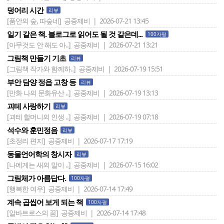
덩어리 시간
리뷰
[품안의 숲, 따숲네]
공중제비 | 2026-07-21 13:45
일기 같은 책. 블로그로 읽어도 될 것 같은데...
100자평
[아무것도 안 해도 아..]
공중제비 | 2026-07-21 13:21
그림책 만들기 기초
리뷰
[그림책 작가와 함께하..]
공중제비 | 2026-07-19 15:51
부안 담양 정읍 고창 등
리뷰
[만화 나의 문화유산 ..]
공중제비 | 2026-07-19 13:13
괴테 사랑하기
리뷰
[괴테 할머니의 인생 ..]
공중제비 | 2026-07-19 07:18
석수와 훈민정음
리뷰
[초정리 편지]
공중제비 | 2026-07-17 17:19
동물언어학의 창시자
리뷰
[나에게는 새의 말이 ..]
공중제비 | 2026-07-15 16:02
그림체가 아름답다.
100자평
[행복한 여우]
공중제비 | 2026-07-14 17:49
계속 곱씹어 보게 되는 책
100자평
[알바트로스의 꿈]
공중제비 | 2026-07-14 17:48