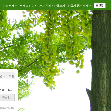
나의서재
ｌ
서재브리핑
ｌ
서재관리
ｌ
글쓰기
ｌ
즐겨찾는 서재
ｌ
관리
ｌ
북플
선택
ｌ
삭제
작성일
2024-09-18