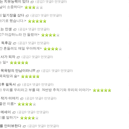
는 치유능력이 있다
(공감3 댓글0 먼댓글0)
 날이 소중하다>
리 일기장을 샀다
(공감3 댓글0 먼댓글0)
하기로 했습니다.>
있는 인생
(공감4 댓글0 먼댓글0)
고? 마감하느라 안 들렸어>
의 독후감
(공감3 댓글0 먼댓글0)
순간 흔들려도 매일 우아하게>
전사가 되자
(공감2 댓글0 먼댓글0)
는 일>
 목욕탕의 만남이라니!!!
(공감1 댓글0 먼댓글0)
 목욕탕과 술>
 이후 필독서
(공감4 댓글0 먼댓글0)
가 우리를 우리라고 부를 때 : N번방 추적기와 우리의 이야기>
 작가 이야기
(공감0 댓글0 먼댓글0)
 좋은 이름>
 에세이
(공감0 댓글0 먼댓글0)
기를 말하기>
를 인터뷰한다
(공감0 댓글0 먼댓글0)