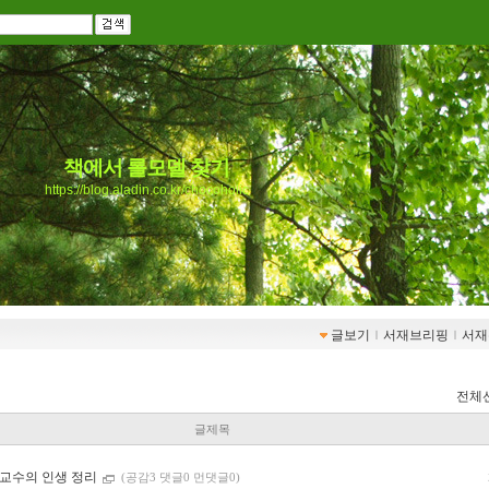
책에서 롤모델 찾기
https://blog.aladin.co.kr/chocoholic
글보기
ｌ
서재브리핑
ｌ
서재
전체
글제목
 교수의 인생 정리
(공감3 댓글0 먼댓글0)