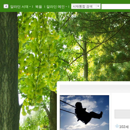
알라딘 서재
ｌ
북플
ｌ
알라딘 메인
ｌ
서재통합 검색
102세