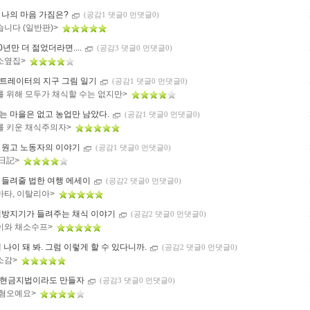
 나의 마음 가짐은?
(공감1 댓글0 먼댓글0)
습니다 (일반판)>
0년만 더 젊었더라면....
(공감3 댓글0 먼댓글0)
소옆집>
트레이터의 지구 그림 일기
(공감1 댓글0 먼댓글0)
를 위해 모두가 채식할 수는 없지만>
는 마을은 없고 농업만 남았다.
(공감1 댓글0 먼댓글0)
를 키운 채식주의자>
 원고 노동자의 이야기
(공감1 댓글0 먼댓글0)
 日記>
 들려줄 법한 여행 에세이
(공감2 댓글0 먼댓글0)
마타, 이탈리아>
책방지기가 들려주는 채식 이야기
(공감2 댓글0 먼댓글0)
이와 채소수프>
 나이 돼 봐. 그럼 이렇게 할 수 있다니까.
(공감2 댓글0 먼댓글0)
소감>
현금지법이라도 만들자
(공감3 댓글0 먼댓글0)
 혐오예요>