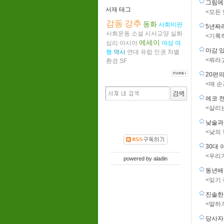
그림에
서재 태그
<모든
감동
강추
동화
사회비판
5년짜
사회운동
소설
시사교양
실화
<기록
에세이
심리
아시아
여성
여
마감 
행
역사
연대
유럽
인권
차별
<뭐라
환경
SF
20편
<매 
에코 
<살리
낮술과
<낮의
30대
<우리
powered by
aladin
동년배
<잊기
진솔한
<말하
당사자