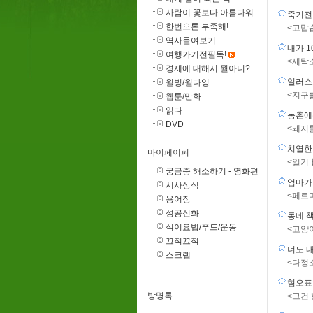
사람이 꽃보다 아름다워
죽기전
한번으론 부족해!
<고맙
역사들여보기
내가 1
여행가기전필독!
<세탁
경제에 대해서 뭘아니?
일러스
윌빙/윌다잉
<지구
웹툰/만화
읽다
농촌에
DVD
<돼지
치열한
마이페이퍼
<일기
궁금증 해소하기 - 영화편
엄마가
시사상식
<페르
용어장
성공신화
동네 
식이요법/푸드/운동
<고양
끄적끄적
너도 내
스크랩
<다정
혐오표
방명록
<그건