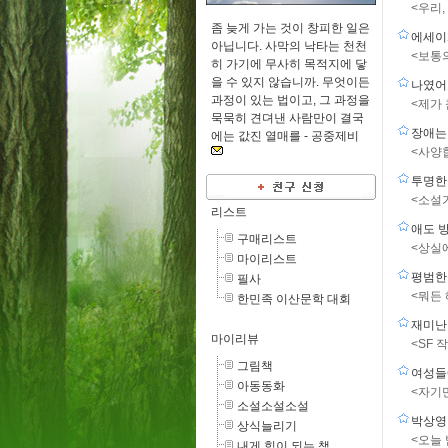
<우리
좀 늦게 가는 것이 창피한 일은
에세이
아닙니다. 사막의 낙타는 천천
<보통
히 가기에 무사히 목적지에 닿
을 수 있지 않습니까. 무엇이든
나였어
과정이 있는 법이고, 그 과정을
<제가
묵묵히 견뎌낸 사람만이 결국
장애는
에는 값진 열매를 -
공중제비
<사양
투명한
<소설
리스트
애도 
구매리스트
<상실
마이리스트
평범한
필사
<뭐든 
한민족 이산문학 대회
재미난
마이리뷰
<SF
그림책
여성들
아동동화
<자기
소설소설소설
박상영
상식늘리기
<오늘
내게 힘이 되는 책