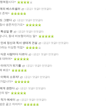
, 행복합시다>
계의 베스트셀러
(공감1 댓글0 먼댓글0)
의 존재>
도 그랬다
(공감2 댓글0 먼댓글0)
 참사 생존자인가요>
 특성일 뿐
(공감0 댓글0 먼댓글0)
합니다, 동네 바보형이라는 말>
 인세 정산과 독서 생태계 건설
(공감3 댓글0 먼댓글0)
가라는 이상한 직업>
방식은 사람마다 다르다
(공감1 댓글0 먼댓글0)
에 대하여>
 이야기가 되기를
(공감1 댓글0 먼댓글0)
해 봐요>
 이력의 소유자!
(공감1 댓글0 먼댓글0)
 작가입니다>
에게 권한다
(공감1 댓글0 먼댓글0)
만의 방>
 작가 에세이
(공감3 댓글0 먼댓글0)
 밤은 굶고 자야지>