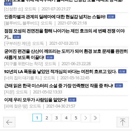
리뷰
[신성한 소]
오드득 | 2021-07-20 21:27
인종차별과 관계의 딜레마에 대한 현실감 넘치는 스릴러!
리뷰
[블루버드, 블루버드]
오드득 | 2021-07-06 21:18
점점 모성의 전면전을 향해 나아가는 제인 호크의 세 번째 전쟁 이야
기...
리뷰
[구부러진 계단]
오드득 | 2021-07-03 20:13
굳어진 편견을 산산이 깨뜨리는 도끼가 되어 환경 보호 문제를 완전히
새롭게 보도록 이끌다!
리뷰
[지구를 위한다는 착각]
오드득 | 2021-06-23 22:28
92년의 LA 폭동을 낳았던 적개심의 바다는 여전히 흐르고 있다.
리뷰
[너의 집이 대가를 치..]
오드득 | 2021-05-16 22:45
근래 읽은 한국 미스터리 소설 중 가장 만족했던 작품 중 하나!
리뷰
[지문]
오드득 | 2021-05-02 13:33
이제 우리 모두가 사람임을 알았다!
리뷰
[피에 젖은 땅]
오드득 | 2021-04-30 21:57
1
2
3
4
5