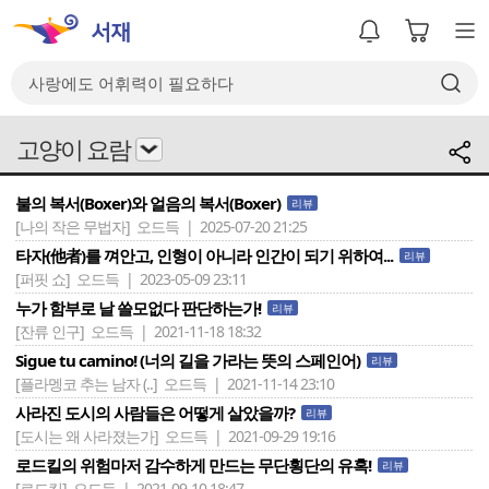
고양이 요람
불의 복서(Boxer)와 얼음의 복서(Boxer)
리뷰
[나의 작은 무법자]
오드득 | 2025-07-20 21:25
타자(他者)를 껴안고, 인형이 아니라 인간이 되기 위하여...
리뷰
[퍼핏 쇼]
오드득 | 2023-05-09 23:11
누가 함부로 날 쓸모없다 판단하는가!
리뷰
[잔류 인구]
오드득 | 2021-11-18 18:32
Sigue tu camino! (너의 길을 가라는 뜻의 스페인어)
리뷰
[플라멩코 추는 남자 (..]
오드득 | 2021-11-14 23:10
사라진 도시의 사람들은 어떻게 살았을까?
리뷰
[도시는 왜 사라졌는가]
오드득 | 2021-09-29 19:16
로드킬의 위험마저 감수하게 만드는 무단횡단의 유혹!
리뷰
[로드킬]
오드득 | 2021-09-10 18:47