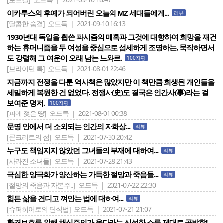
이카루스의 후예가 되어버린 오늘의 MZ 세대들에게...
리뷰
[달콤한 숨결]
오드득 | 2021-09-10 16:13
1930년대 독일을 휩쓴 파시즘의 매혹과 그것에 대항하여 희망을 재건
하는 휴머니즘을 두 여성을 중심으로 섬세하게 조명하는, 묵직하면서
도 강렬해 그 여운이 오래 남는 느와르.
100자평
[브라이턴 록]
오드득 | 2021-08-01 22:46
지금까지 전쟁을 다룬 역사책은 많았지만 이 책만큼 희생된 개인들을
세밀하게 복원한 건 없었다. 전쟁사(史)도 결국은 인간사(事)라는 걸
보여준 명저.
100자평
[피에 젖은 땅]
오드득 | 2021-08-01 00:38
문명 안에서 더 소외되는 인간의 자화상...
리뷰
[콘크리트의 섬]
오드득 | 2021-07-30 20:42
누구도 책임지지 않았던 그녀들의 부재에 대하여...
리뷰
[사라진 소녀들]
오드득 | 2021-07-28 21:43
극심한 양극화가 양산하는 가득한 절망과 죽음들...
리뷰
[절망의 죽음과 자본주..]
오드득 | 2021-07-22 22:30
힘든 삶을 견디고 껴안는 법에 대하여...
리뷰
[슈퍼히어로의 단식법]
오드득 | 2021-07-21 21:07
환경보호를 위해 채식주의가 옳다라는 신성한 소를 제대로 공박함!