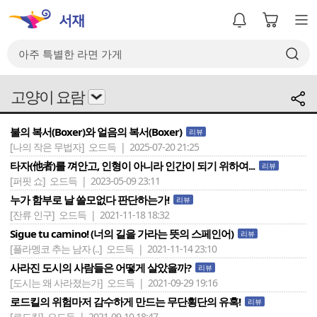
고양이 요람
불의 복서(Boxer)와 얼음의 복서(Boxer)
리뷰
[나의 작은 무법자]
오드득 | 2025-07-20 21:25
타자(他者)를 껴안고, 인형이 아니라 인간이 되기 위하여...
리뷰
[퍼핏 쇼]
오드득 | 2023-05-09 23:11
누가 함부로 날 쓸모없다 판단하는가!
리뷰
[잔류 인구]
오드득 | 2021-11-18 18:32
Sigue tu camino! (너의 길을 가라는 뜻의 스페인어)
리뷰
[플라멩코 추는 남자 (..]
오드득 | 2021-11-14 23:10
사라진 도시의 사람들은 어떻게 살았을까?
리뷰
[도시는 왜 사라졌는가]
오드득 | 2021-09-29 19:16
로드킬의 위험마저 감수하게 만드는 무단횡단의 유혹!
리뷰
[로드킬]
오드득 | 2021-09-10 18:47