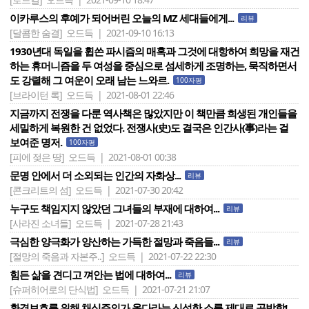
이카루스의 후예가 되어버린 오늘의 MZ 세대들에게...
리뷰
[달콤한 숨결]
오드득 | 2021-09-10 16:13
1930년대 독일을 휩쓴 파시즘의 매혹과 그것에 대항하여 희망을 재건
하는 휴머니즘을 두 여성을 중심으로 섬세하게 조명하는, 묵직하면서
도 강렬해 그 여운이 오래 남는 느와르.
100자평
[브라이턴 록]
오드득 | 2021-08-01 22:46
지금까지 전쟁을 다룬 역사책은 많았지만 이 책만큼 희생된 개인들을
세밀하게 복원한 건 없었다. 전쟁사(史)도 결국은 인간사(事)라는 걸
보여준 명저.
100자평
[피에 젖은 땅]
오드득 | 2021-08-01 00:38
문명 안에서 더 소외되는 인간의 자화상...
리뷰
[콘크리트의 섬]
오드득 | 2021-07-30 20:42
누구도 책임지지 않았던 그녀들의 부재에 대하여...
리뷰
[사라진 소녀들]
오드득 | 2021-07-28 21:43
극심한 양극화가 양산하는 가득한 절망과 죽음들...
리뷰
[절망의 죽음과 자본주..]
오드득 | 2021-07-22 22:30
힘든 삶을 견디고 껴안는 법에 대하여...
리뷰
[슈퍼히어로의 단식법]
오드득 | 2021-07-21 21:07
환경보호를 위해 채식주의가 옳다라는 신성한 소를 제대로 공박함!