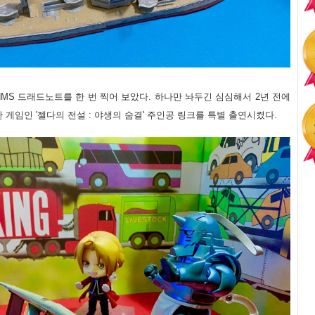
MS 드래드노트를 한 번 찍어 보았다. 하나만 놔두긴 심심해서 2년 전에
게임인 '젤다의 전설 : 야생의 숨결' 주인공 링크를 특별 출연시켰다.