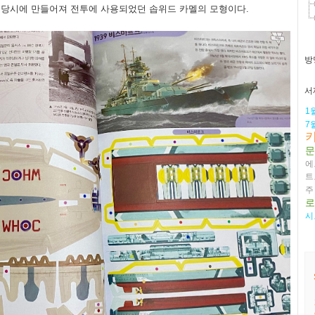
대전 당시에 만들어져 전투에 사용되었던 솝위드 카멜의 모형이다.
방
서
1
7
문
에
트
주
로
시