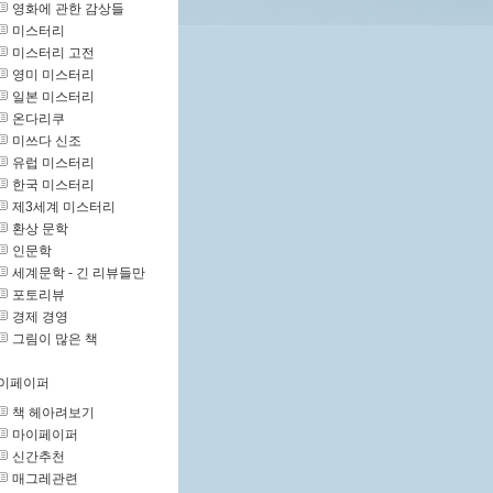
영화에 관한 감상들
미스터리
미스터리 고전
영미 미스터리
일본 미스터리
온다리쿠
미쓰다 신조
유럽 미스터리
한국 미스터리
제3세계 미스터리
환상 문학
인문학
세계문학 - 긴 리뷰들만
포토리뷰
경제 경영
그림이 많은 책
이페이퍼
책 헤아려보기
마이페이퍼
신간추천
매그레관련