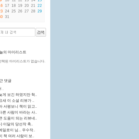
9
10
11
12
13
14
15
16
17
18
19
20
21
22
23
24
25
26
27
28
29
30
31
늘의 마이리스트
선택된 마이리스트가 없습니다.
근 댓글
ㅓ.
늦게 보긴 하였지만 헉..
요새 이 소설 리뷰가 ..
아 서평보니 책이 읽고..
다른 사람이 바라는 사..
큰 도움이 되는 리뷰네..
:-) 이달의 당선작 축..
에일로이 님... 우수작..
이 책 여러 사람이 보..