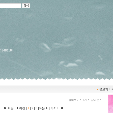
/748481184
글보기
ｌ
펼쳐보기
5개
날짜순
처음 |
이전 |
1
|
2
|
3
|
다음
|
마지막