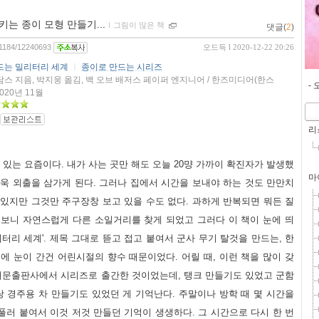
는 종이 모형 만들기...
ｌ
그림이 많은 책
댓글(
2
)
481184/12240693
오드득
l 2020-12-22 20:26
드는 밀리터리 세계
ㅣ
종이로 만드는 시리즈
스 지음, 박지웅 옮김, 백 오브 배저스 페이퍼 엔지니어 / 한즈미디어(한스
-
2020년 11월
리
고 있는 요즘이다. 내가 사는 곳만 해도 오늘 20먕 가까이 확진자가 발생했
마
더욱 외출을 삼가게 된다. 그러나 집에서 시간을 보내야 하는 것도 만만치
 있지만 그것만 주구장창 보고 있을 수도 없다. 과하게 반복되면 뭐든 질
 보니 자연스럽게 다른 소일거리를 찾게 되었고 그러다 이 책이 눈에 띄
리터리 세계'. 제목 그대로 뜯고 접고 붙여서 군사 무기 탈것을 만드는, 한
에 눈이 간건 어린시절의 향수 때문이었다. 어릴 때, 이런 책을 많이 갖
 해문출판사에서 시리즈로 출간한 것이었는데, 탱크 만들기도 있었고 군함
 경주용 차 만들기도 있었던 게 기억난다. 주말이나 방학 때 몇 시간을
풀러 붙여서 이것 저것 만들던 기억이 생생하다. 그 시간으로 다시 한 번