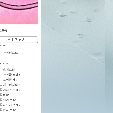
오드득
스트
마이리스트
이리뷰
요네스뵈
마이클 코넬리
조세핀 테이
매그레시리즈
데니스 루헤인
문학
세계 문학
나쓰메 소세키
한국 문학