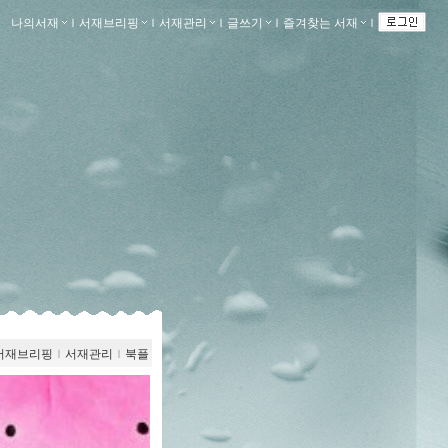
나의서재
ｌ
서재브리핑
ｌ
서재관리
ｌ
글쓰기
ｌ
즐겨찾는 서재
ｌ
서재브리핑
ｌ
서재관리
ｌ
북플