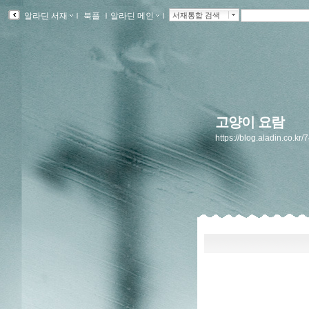
알라딘 서재
ｌ
북플
ｌ
알라딘 메인
ｌ
서재통합 검색
고양이 요람
https://blog.aladin.co.kr