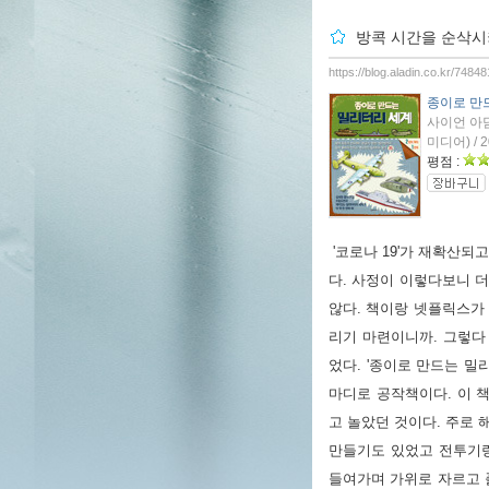
방콕 시간을 순삭시키
https://blog.aladin.co.kr/748
종이로 만
사이언 아담
미디어) / 
평점 :
'코로나 19'가 재확산되
다. 사정이 이렇다보니 
않다. 책이랑 넷플릭스가
리기 마련이니까. 그렇다
었다. '종이로 만드는 밀
마디로 공작책이다. 이 책
고 놀았던 것이다. 주로
만들기도 있었고 전투기랑
들여가며 가위로 자르고 