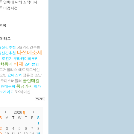
영화에 대해 끄적이다...
이것저것
명록
재 태그
월신간추천
5월의신간추천
나쓰메소세
월신간추천
키
도진기
무라카미하루키
비채
학동네
스티븐킹
드거월리스
에드워드세인
오빈
요네스뵈
정유정
조남
콜린매컬
주디스버틀러
황금가지
현대문학
히가
노게이고
NK제미신
2026
8
S
M
T
W
T
F
S
1
2
3
4
5
6
7
8