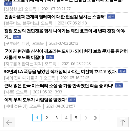
리뷰
[신성한 소]
오드득 | 2021-07-20 21:27
인종차별과 관계의 딜레마에 대한 현실감 넘치는 스릴러!
리뷰
[블루버드, 블루버드]
오드득 | 2021-07-06 21:18
점점 모성의 전면전을 향해 나아가는 제인 호크의 세 번째 전쟁 이야
기...
리뷰
[구부러진 계단]
오드득 | 2021-07-03 20:13
굳어진 편견을 산산이 깨뜨리는 도끼가 되어 환경 보호 문제를 완전히
새롭게 보도록 이끌다!
리뷰
[지구를 위한다는 착각]
오드득 | 2021-06-23 22:28
92년의 LA 폭동을 낳았던 적개심의 바다는 여전히 흐르고 있다.
리뷰
[너의 집이 대가를 치..]
오드득 | 2021-05-16 22:45
근래 읽은 한국 미스터리 소설 중 가장 만족했던 작품 중 하나!
리뷰
[지문]
오드득 | 2021-05-02 13:33
이제 우리 모두가 사람임을 알았다!
리뷰
[피에 젖은 땅]
오드득 | 2021-04-30 21:57
1
2
3
4
5