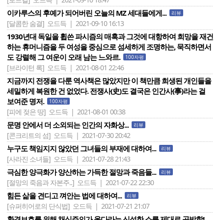
이카루스의 후예가 되어버린 오늘의 MZ 세대들에게...
리뷰
[달콤한 숨결]
오드득 | 2021-09-10 16:13
1930년대 독일을 휩쓴 파시즘의 매혹과 그것에 대항하여 희망을 재건
하는 휴머니즘을 두 여성을 중심으로 섬세하게 조명하는, 묵직하면서
도 강렬해 그 여운이 오래 남는 느와르.
100자평
[브라이턴 록]
오드득 | 2021-08-01 22:46
지금까지 전쟁을 다룬 역사책은 많았지만 이 책만큼 희생된 개인들을
세밀하게 복원한 건 없었다. 전쟁사(史)도 결국은 인간사(事)라는 걸
보여준 명저.
100자평
[피에 젖은 땅]
오드득 | 2021-08-01 00:38
문명 안에서 더 소외되는 인간의 자화상...
리뷰
[콘크리트의 섬]
오드득 | 2021-07-30 20:42
누구도 책임지지 않았던 그녀들의 부재에 대하여...
리뷰
[사라진 소녀들]
오드득 | 2021-07-28 21:43
극심한 양극화가 양산하는 가득한 절망과 죽음들...
리뷰
[절망의 죽음과 자본주..]
오드득 | 2021-07-22 22:30
힘든 삶을 견디고 껴안는 법에 대하여...
리뷰
[슈퍼히어로의 단식법]
오드득 | 2021-07-21 21:07
환경보호를 위해 채식주의가 옳다라는 신성한 소를 제대로 공박함!