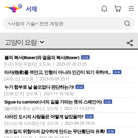
고양이 요람
불의 복서(Boxer)와 얼음의 복서(Boxer)
리뷰
[나의 작은 무법자]
오드득 | 2025-07-20 21:25
타자(他者)를 껴안고, 인형이 아니라 인간이 되기 위하여...
리뷰
[퍼핏 쇼]
오드득 | 2023-05-09 23:11
누가 함부로 날 쓸모없다 판단하는가!
리뷰
[잔류 인구]
오드득 | 2021-11-18 18:32
Sigue tu camino! (너의 길을 가라는 뜻의 스페인어)
리뷰
[플라멩코 추는 남자 (..]
오드득 | 2021-11-14 23:10
사라진 도시의 사람들은 어떻게 살았을까?
리뷰
[도시는 왜 사라졌는가]
오드득 | 2021-09-29 19:16
로드킬의 위험마저 감수하게 만드는 무단횡단의 유혹!
리뷰
[로드킬]
오드득 | 2021-09-10 18:47