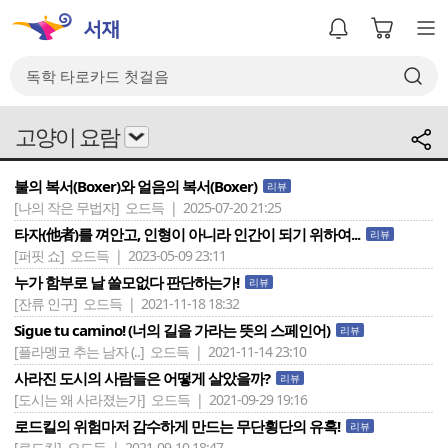
고양이 요람
불의 복서(Boxer)와 얼음의 복서(Boxer)
리뷰
[나의 작은 무법자]
오드득 | 2025-07-20 21:25
타자(他者)를 껴안고, 인형이 아니라 인간이 되기 위하여...
리뷰
[퍼핏 쇼]
오드득 | 2023-05-09 23:11
누가 함부로 날 쓸모없다 판단하는가!
리뷰
[잔류 인구]
오드득 | 2021-11-18 18:32
Sigue tu camino! (너의 길을 가라는 뜻의 스페인어)
리뷰
[플라멩코 추는 남자 (..]
오드득 | 2021-11-14 23:10
사라진 도시의 사람들은 어떻게 살았을까?
리뷰
[도시는 왜 사라졌는가]
오드득 | 2021-09-29 19:16
로드킬의 위험마저 감수하게 만드는 무단횡단의 유혹!
리뷰
[로드킬]
오드득 | 2021-09-10 18:47