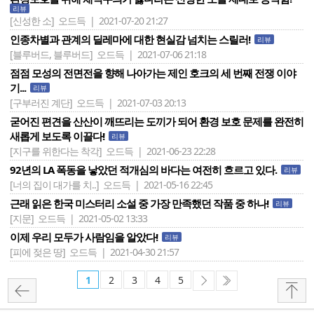
리뷰
[신성한 소]
오드득 | 2021-07-20 21:27
인종차별과 관계의 딜레마에 대한 현실감 넘치는 스릴러!
리뷰
[블루버드, 블루버드]
오드득 | 2021-07-06 21:18
점점 모성의 전면전을 향해 나아가는 제인 호크의 세 번째 전쟁 이야
기...
리뷰
[구부러진 계단]
오드득 | 2021-07-03 20:13
굳어진 편견을 산산이 깨뜨리는 도끼가 되어 환경 보호 문제를 완전히
새롭게 보도록 이끌다!
리뷰
[지구를 위한다는 착각]
오드득 | 2021-06-23 22:28
92년의 LA 폭동을 낳았던 적개심의 바다는 여전히 흐르고 있다.
리뷰
[너의 집이 대가를 치..]
오드득 | 2021-05-16 22:45
근래 읽은 한국 미스터리 소설 중 가장 만족했던 작품 중 하나!
리뷰
[지문]
오드득 | 2021-05-02 13:33
이제 우리 모두가 사람임을 알았다!
리뷰
[피에 젖은 땅]
오드득 | 2021-04-30 21:57
1
2
3
4
5