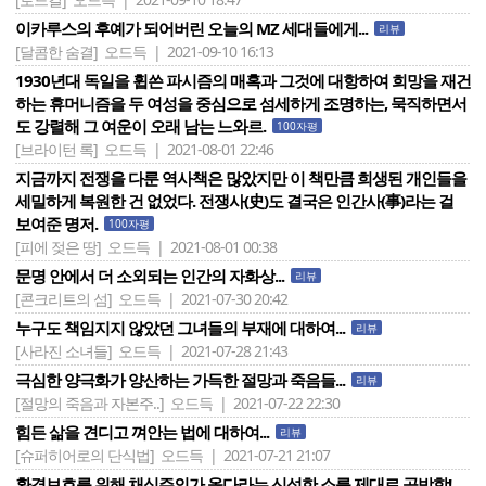
이카루스의 후예가 되어버린 오늘의 MZ 세대들에게...
리뷰
[달콤한 숨결]
오드득 | 2021-09-10 16:13
1930년대 독일을 휩쓴 파시즘의 매혹과 그것에 대항하여 희망을 재건
하는 휴머니즘을 두 여성을 중심으로 섬세하게 조명하는, 묵직하면서
도 강렬해 그 여운이 오래 남는 느와르.
100자평
[브라이턴 록]
오드득 | 2021-08-01 22:46
지금까지 전쟁을 다룬 역사책은 많았지만 이 책만큼 희생된 개인들을
세밀하게 복원한 건 없었다. 전쟁사(史)도 결국은 인간사(事)라는 걸
보여준 명저.
100자평
[피에 젖은 땅]
오드득 | 2021-08-01 00:38
문명 안에서 더 소외되는 인간의 자화상...
리뷰
[콘크리트의 섬]
오드득 | 2021-07-30 20:42
누구도 책임지지 않았던 그녀들의 부재에 대하여...
리뷰
[사라진 소녀들]
오드득 | 2021-07-28 21:43
극심한 양극화가 양산하는 가득한 절망과 죽음들...
리뷰
[절망의 죽음과 자본주..]
오드득 | 2021-07-22 22:30
힘든 삶을 견디고 껴안는 법에 대하여...
리뷰
[슈퍼히어로의 단식법]
오드득 | 2021-07-21 21:07
환경보호를 위해 채식주의가 옳다라는 신성한 소를 제대로 공박함!