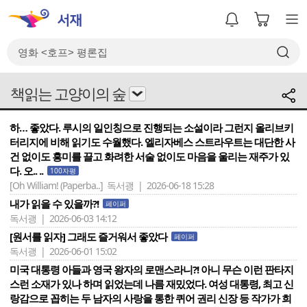
책읽는 고양이의 숲
하… 좋았다. 루시의 일인칭으로 진행되는 소설이라 그런지 올리브키
터리지에 비해 읽기도 수월했다. 엘리자베스 스트라우트는 대단한 사
건 없이도 흥미를 끌고 화려한 서술 없이도 마음을 울리는 재주가 있
다. 오.. ..
100자평
[Oh William! (Paperba..]
독서괭 | 2026-06-18 15:28
내가 읽을 수 있을까?!
페이퍼
독서괭 | 2026-06-03 14:12
[원서를 읽자] 그래도 즐거워서 좋았다
페이퍼
독서괭 | 2026-06-01 15:02
미국 대통령 아들과 영국 왕자의 로맨스라니?! 아니 무슨 이런 판타지
스런 소재가 있나 하며 읽었는데 나름 재밌었다. 여성 대통령, 최고 신
랑감으로 꼽히는 두 남자의 사랑을 통한 퀴어 권리 신장 등 작가가 희