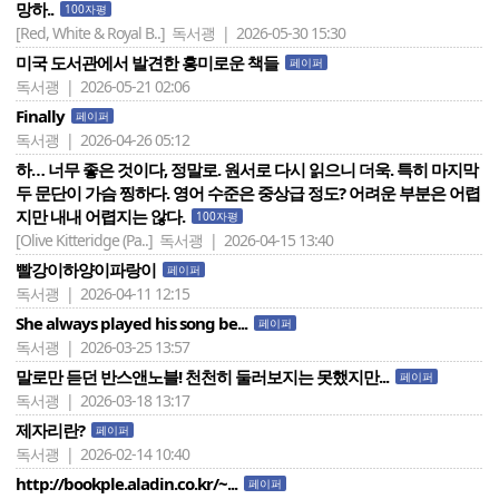
망하..
100자평
[Red, White & Royal B..]
독서괭 | 2026-05-30 15:30
미국 도서관에서 발견한 흥미로운 책들
페이퍼
독서괭 | 2026-05-21 02:06
Finally
페이퍼
독서괭 | 2026-04-26 05:12
하… 너무 좋은 것이다, 정말로. 원서로 다시 읽으니 더욱. 특히 마지막
두 문단이 가슴 찡하다. 영어 수준은 중상급 정도? 어려운 부분은 어렵
지만 내내 어렵지는 않다.
100자평
[Olive Kitteridge (Pa..]
독서괭 | 2026-04-15 13:40
빨강이하양이파랑이
페이퍼
독서괭 | 2026-04-11 12:15
She always played his song be...
페이퍼
독서괭 | 2026-03-25 13:57
말로만 듣던 반스앤노블! 천천히 둘러보지는 못했지만...
페이퍼
독서괭 | 2026-03-18 13:17
제자리란?
페이퍼
독서괭 | 2026-02-14 10:40
http://bookple.aladin.co.kr/~...
페이퍼