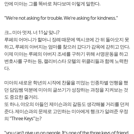
안에 미아는 그를 똑바로 쳐다보며 이렇게 말한다.
"We're not asking for trouble. We're asking for kindness."
크... 미아 멋져. 너 11살 맞니?
루페의 어머니가 할머니 장례 때문에 멕시코에 간 뒤 돌아오지 못
하고, 루페의 아버지는 엄마를 찾으러 갔다가 감옥에 갇히고 만다.
이제 미아는 루페의 아버지 조세를 구하기 위해 서명운동을 하고
변호사를 구하는 등, 캘리비스타 모텔의 위클리들과 함께 노력한
다.
미아의 새로운 학년의 시작에 찬물을 끼얹는 인종차별 언행을 했
던 담임쌤 덕분에 미아의 글쓰기가 성장하는 과정을 지켜보는 것
도 중요한 줄거리.
또 하나, 야오의 아들인 제이슨과의 갈등도 생각해볼 거리를 던져
준다. 제이슨과의 문제로 고민하는 미아에게 행크가 알려준 우정
의 "Three Keys"는?
"you can't give up on people. It's one of the three keys of friend