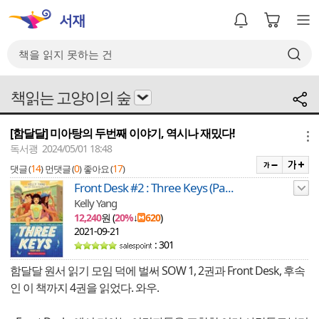
책읽는 고양이의 숲
[함달달] 미아탕의 두번째 이야기, 역시나 재밌다!
메뉴
독서괭 2024/05/01 18:48
14
0
17
댓글 (
)
먼댓글 (
)
좋아요 (
)
Front Desk #2 : Three Keys (Pa...
Kelly Yang
12,240
원 (
20%
↓
620
)
2021-09-21
: 301
함달달 원서 읽기 모임 덕에 벌써 SOW 1, 2권과 Front Desk, 후속
인 이 책까지 4권을 읽었다. 와우.