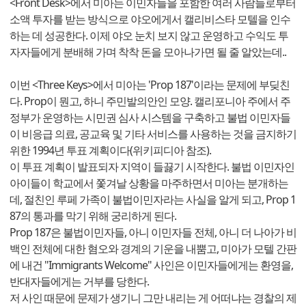
<Front Desk>에서 미아는 이민자들을 포함한 여러 사람들로부터
소액 투자를 받는 방식으로 야오에게서 캘리비스타 모텔을 인수
하는 데 성공한다. 이제 야오 눈치 보지 않고 운영하고 수익도 투
자자들에게 분배해 가며 착착 돈을 모아나가면 될 줄 알았는데..
이번 <Three Keys>에서 미아는 'Prop 187'이라는 문제에 부딪친
다. Prop이 뭔고, 하니 주민발의안인 모양. 캘리포니아 주에서 주
정부가 운영하는 시민권 심사 시스템을 구축하고 불법 이민자들
이 비응급 의료, 공교육 및 기타 서비스를 사용하는 것을 금지하기
위한 1994년 투표 계획이다(위키피디아 참조).
이 투표 계획이 발표되자 지역이 들끓기 시작한다. 불법 이민자인
아이들이 학교에서 쫓겨날 상황을 마주하면서 미아는 분개하는
데, 절친인 루페 가족이 불법이민자라는 사실을 알게 되고, Prop 1
87의 통과를 막기 위해 궁리하게 된다.
Prop 187은 불법이민자들, 아니 이민자들 전체, 아니 더 나아가 비
백인 전체에 대한 혐오와 경계의 기운을 내뿜고, 미아가 모텔 간판
에 내건 "Immigrants Welcome" 사인은 이민자들에게는 환영을,
반대자들에게는 거부를 당한다.
저 사인 때문에 문제가 생기니 그만 내리는 게 어떠냐는 경찰의 제