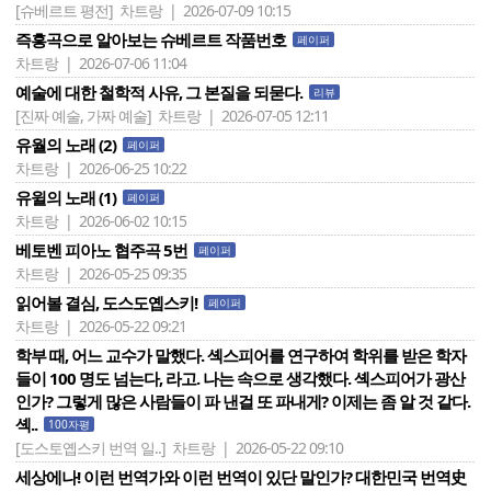
[슈베르트 평전]
차트랑 | 2026-07-09 10:15
즉흥곡으로 알아보는 슈베르트 작품번호
페이퍼
차트랑 | 2026-07-06 11:04
예술에 대한 철학적 사유, 그 본질을 되묻다.
리뷰
[진짜 예술, 가짜 예술]
차트랑 | 2026-07-05 12:11
유월의 노래 (2)
페이퍼
차트랑 | 2026-06-25 10:22
유윌의 노래 (1)
페이퍼
차트랑 | 2026-06-02 10:15
베토벤 피아노 협주곡 5번
페이퍼
차트랑 | 2026-05-25 09:35
읽어볼 결심, 도스도옙스키!
페이퍼
차트랑 | 2026-05-22 09:21
학부 때, 어느 교수가 말했다. 셱스피어를 연구하여 학위를 받은 학자
들이 100 명도 넘는다, 라고. 나는 속으로 생각했다. 셱스피어가 광산
인가? 그렇게 많은 사람들이 파 낸걸 또 파내게? 이제는 좀 알 것 같다.
셱..
100자평
[도스토옙스키 번역 일..]
차트랑 | 2026-05-22 09:10
세상에나! 이런 번역가와 이런 번역이 있단 말인가? 대한민국 번역史