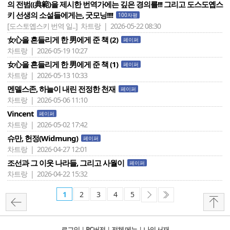
의 전범((典範)을 제시한 번역가에는 깊은 경의를!!! 그리고 도스도옙스
키 선생의 소설들에게는, 굿모닝!!!!
100자평
[도스토옙스키 번역 일..]
차트랑 | 2026-05-22 08:30
女心을 흔들리게 한 男에게 준 책 (2)
페이퍼
차트랑 | 2026-05-19 10:27
女心을 흔들리게 한 男에게 준 책 (1)
페이퍼
차트랑 | 2026-05-13 10:33
멘델스존, 하늘이 내린 전정한 천재
페이퍼
차트랑 | 2026-05-06 11:10
Vincent
페이퍼
차트랑 | 2026-05-02 17:42
슈만, 헌정(Widmung)
페이퍼
차트랑 | 2026-04-27 12:01
조선과 그 이웃 나라들, 그리고 사월이
페이퍼
차트랑 | 2026-04-22 15:32
1
2
3
4
5
로그인
l
PC버전
l
전체 메뉴
l
나의 서재