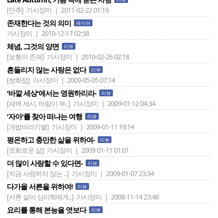
[만추]
가시장미 | 2011-02-22 01:19
존재한다는 것의 의미
페이퍼
가시장미 | 2010-12-17 02:58
체념, 그것의 양면
리뷰
[보통의 존재]
가시장미 | 2010-02-26 02:18
흔들리지 않는 사랑은 없다
리뷰
[쌍화점]
가시장미 | 2009-05-05 07:14
'바깥 세상'에서는 영원하리라-
리뷰
[새벽 세시, 바람이 부..]
가시장미 | 2009-01-12 04:34
'자아'를 찾아 떠나는 여행
리뷰
[개밥바라기별]
가시장미 | 2009-01-11 19:14
평온하고 충만한 삶을 위하여-
리뷰
[조화로운 삶]
가시장미 | 2009-01-11 01:01
더 많이 사랑할 수 있다면-
리뷰
[지금 사랑하지 않는 ..]
가시장미 | 2009-01-07 23:34
다가올 서른을 위하여!
리뷰
[서른 살이 심리학에게..]
가시장미 | 2008-11-14 23:46
요리를 통해 본능을 엿보다
리뷰