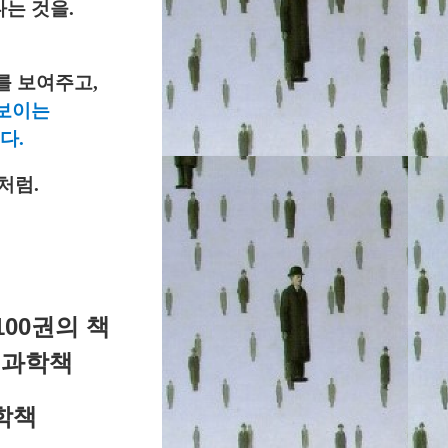
는 것을.
를 보여주고,
 보이는
다.
처럼.
00권의 책
 과학책
학책