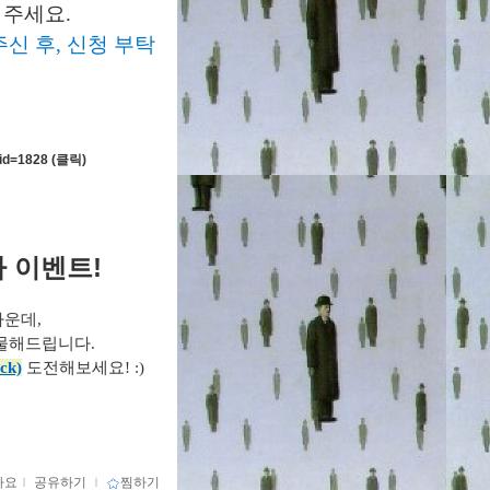
 주세요.
신 후, 신청 부탁
id=1828
(클릭)
사 이벤트!
가운데,
선물해드립니다.
ick)
도전해보세요! :)
아요
ｌ
공유하기
ｌ
찜하기