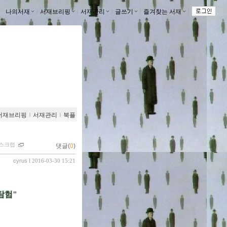
나의서재
ｌ
서재브리핑
ｌ
서재관리
ｌ
글쓰기
ｌ
즐겨찾는 서재
ｌ
서재브리핑
ｌ
서재관리
ｌ
북플
스크랩
댓글(
0
)
cyrus
l 2016-03-30 15:21
탐험
"