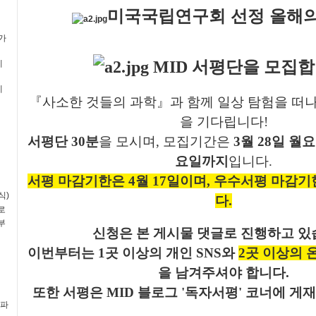
미국국립연구회 선정 올해의
평가
MID 서평단을 모집합
예
예
『사소한 것들의 과학』과 함께 일상 탐험을 떠
을 기다립니다!
서평단 30분
을 모시며, 모집기간은
3월 28일 월
요일까지
입니다.
서평 마감기한은 4월 17일이며, 우수서평 마감기
식)
다.
로
부
신청은 본 게시물 댓글로 진행하고 있
이번부터는 1곳 이상의 개인 SNS와
2곳 이상의 
을 남겨주셔야 합니다.
또한 서평은 MID 블로그 '독자서평' 코너에 게재
(파