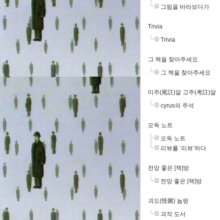
그림을 바라보다가
Trivia
Trivia
그 책을 찾아주세요
그 책을 찾아주세요
미주(尾註)알 고주(考註)알
cyrus의 주석
오독 노트
오독 노트
리뷰를 ‘리뷰’하다
전망 좋은 [책]방
전망 좋은 [책]방
괴도(怪圖) 놈팡
괴작 도서