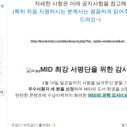
자세한 사항은 아래 공지사항을 참고해
극장
(특히 처음 지원하시는 분께서는 꼼꼼하게 읽어주
드려요~)
http://bookmid.com/bbs/board.php?bo_table=midevent&wr_
5
MID 최강 서평단을 위한 감
2
9
4월 10일 일요일까지 서평을 남겨주신 분들 
우수서평자 세 분을 선정
하여 MID의 도서 한권을 
탄탄한 콘텐츠에 수상이력까지 화려한
MID의 과학 도서
(Cl
댓글(
0
)
먼댓글(
0
)
좋아요(
12
)
좋