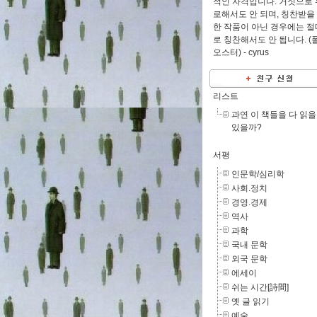
적인 자격입니다. 거짓으로 
로해서도 안 되며, 칭찬받을
한 작품이 아닌 경우에는 절
로 칭찬해서도 안 됩니다. (
오스터) -
cyrus
리스트
과연 이 책들을 다 읽을
있을까?
서평
인문학/심리학
사회.정치
경영.경제
역사
과학
국내 문학
외국 문학
에세이
쉬는 시간[詩間]
옛 글 읽기
예술