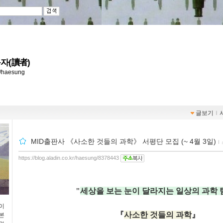
자(讀者)
kr/haesung
글보기
ｌ
MID출판사 《사소한 것들의 과학》 서평단 모집 (~ 4월 3일)
ｌ
https://blog.aladin.co.kr/haesung/8378443
"
세상을 보는 눈이 달라지는
일상의 과학 
이
『
사소한 것들의 과학
』
본