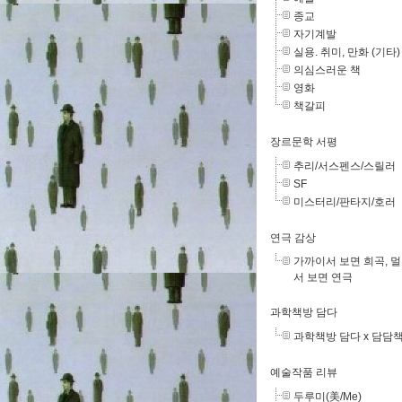
종교
자기계발
실용. 취미, 만화 (기타)
의심스러운 책
영화
책갈피
장르문학 서평
추리/서스펜스/스릴러
SF
미스터리/판타지/호러
연극 감상
가까이서 보면 희곡, 
서 보면 연극
과학책방 담다
과학책방 담다 x 담담
예술작품 리뷰
두루미(美/Me)