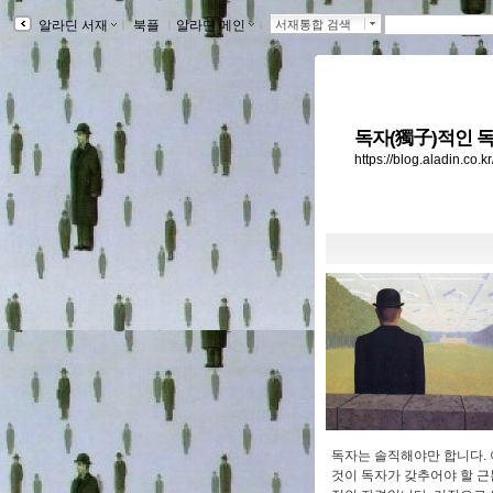
알라딘 서재
ｌ
북플
ｌ
알라딘 메인
ｌ
서재통합 검색
독자(獨子)적인 독
https://blog.aladin.co.
독자는 솔직해야만 합니다. 
것이 독자가 갖추어야 할 근