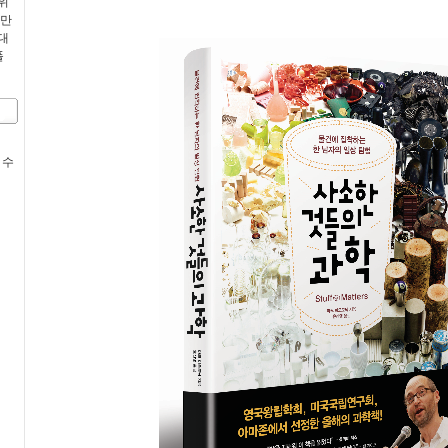
위
 만
대
폴
 수