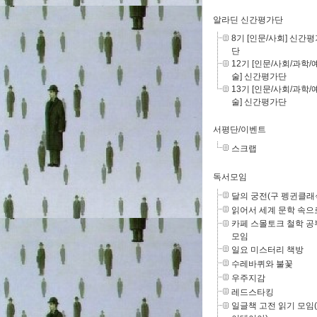
알라딘 신간평가단
8기 [인문/사회] 신간
단
12기 [인문/사회/과학/
술] 신간평가단
13기 [인문/사회/과학/
술] 신간평가단
서평단/이벤트
스크랩
독서모임
달의 궁전(구 펭귄클래
읽어서 세계 문학 속으
카페 스몰토크 철학 공
모임
일요 미스터리 책방
수레바퀴와 불꽃
우주지감
레드스타킹
일글책 고전 읽기 모임