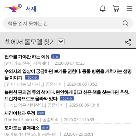
책에서 롤모델 찾기
전주를 가야만 하는 이유
리뷰
[언제라도 전주]
공중제비 | 2026-08-07 15:23
수의사의 일상이 궁금하면 보기를 권한다. 동물 병원을 거쳐가는 생명
들 이야기.
100자평
[꽃비 내리는 날 다시 ..]
공중제비 | 2026-08-06 13:52
불편한 편의점 류의 책이다. 편안하게 읽고 싶은 책을 찾는다면 추천.
브런치북으로도 올라와 있다.
100자평
[내리실 역은 삼랑진역..]
공중제비 | 2026-08-06 10:18
시간여행과 우정
리뷰
[The First State of B..]
공중제비 | 2026-07-25 15:39
토마토는 열매채소
리뷰
[토마토가 다한 요리]
공중제비 | 2026-07-25 09:01