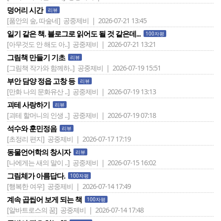
덩어리 시간
리뷰
[품안의 숲, 따숲네]
공중제비 | 2026-07-21 13:45
일기 같은 책. 블로그로 읽어도 될 것 같은데...
100자평
[아무것도 안 해도 아..]
공중제비 | 2026-07-21 13:21
그림책 만들기 기초
리뷰
[그림책 작가와 함께하..]
공중제비 | 2026-07-19 15:51
부안 담양 정읍 고창 등
리뷰
[만화 나의 문화유산 ..]
공중제비 | 2026-07-19 13:13
괴테 사랑하기
리뷰
[괴테 할머니의 인생 ..]
공중제비 | 2026-07-19 07:18
석수와 훈민정음
리뷰
[초정리 편지]
공중제비 | 2026-07-17 17:19
동물언어학의 창시자
리뷰
[나에게는 새의 말이 ..]
공중제비 | 2026-07-15 16:02
그림체가 아름답다.
100자평
[행복한 여우]
공중제비 | 2026-07-14 17:49
계속 곱씹어 보게 되는 책
100자평
[알바트로스의 꿈]
공중제비 | 2026-07-14 17:48