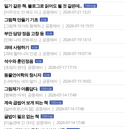
일기 같은 책. 블로그로 읽어도 될 것 같은데...
100자평
[아무것도 안 해도 아..]
공중제비 | 2026-07-21 13:21
그림책 만들기 기초
리뷰
[그림책 작가와 함께하..]
공중제비 | 2026-07-19 15:51
부안 담양 정읍 고창 등
리뷰
[만화 나의 문화유산 ..]
공중제비 | 2026-07-19 13:13
괴테 사랑하기
리뷰
[괴테 할머니의 인생 ..]
공중제비 | 2026-07-19 07:18
석수와 훈민정음
리뷰
[초정리 편지]
공중제비 | 2026-07-17 17:19
동물언어학의 창시자
리뷰
[나에게는 새의 말이 ..]
공중제비 | 2026-07-15 16:02
그림체가 아름답다.
100자평
[행복한 여우]
공중제비 | 2026-07-14 17:49
계속 곱씹어 보게 되는 책
100자평
[알바트로스의 꿈]
공중제비 | 2026-07-14 17:48
글밥이 필요 없는 책
100자평
[미술관에 간 규리]
공중제비 | 2026-07-14 17:48