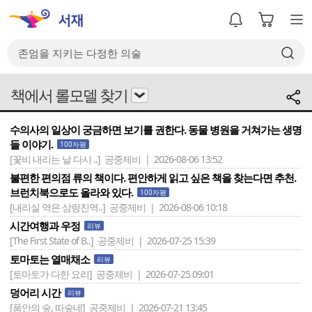
책에서 롤모델 찾기
수의사의 일상이 궁금하면 보기를 권한다. 동물 병원을 거쳐가는 생명
들 이야기.
100자평
[꽃비 내리는 날 다시 ..]
공중제비 | 2026-08-06 13:52
불편한 편의점 류의 책이다. 편안하게 읽고 싶은 책을 찾는다면 추천.
브런치북으로도 올라와 있다.
100자평
[내리실 역은 삼랑진역..]
공중제비 | 2026-08-06 10:18
시간여행과 우정
리뷰
[The First State of B..]
공중제비 | 2026-07-25 15:39
토마토는 열매채소
리뷰
[토마토가 다한 요리]
공중제비 | 2026-07-25 09:01
덩어리 시간
리뷰
[품안의 숲, 따숲네]
공중제비 | 2026-07-21 13:45