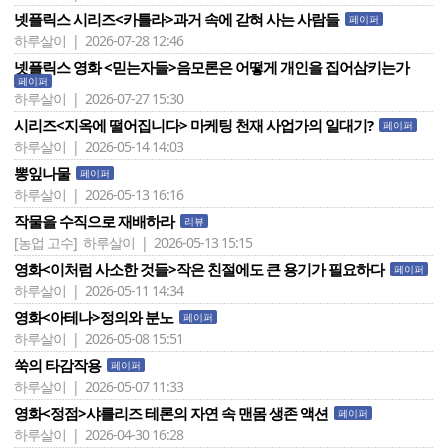
넷플릭스 시리즈<카틀라>과거 속에 갇혀 사는 사람들
페이퍼
하루살이 | 2026-07-28 12:46
넷플릭스 영화 <믿는자들>음모론은 어떻게 개인을 집어삼키는가
페이퍼
하루살이 | 2026-07-27 15:30
시리즈<지옥에 떨어집니다> 마케팅 천재 사업가의 일대기?
페이퍼
하루살이 | 2026-05-14 14:03
뽕잎나물
페이퍼
하루살이 | 2026-05-13 16:16
작물을 수직으로 재배하라
리뷰
[농업 고수]
하루살이 | 2026-05-13 15:15
영화<이처럼 사소한 것들>작은 친절에도 큰 용기가 필요하다
페이퍼
하루살이 | 2026-05-11 14:34
영화<아테나>정의와 분노
페이퍼
하루살이 | 2026-05-08 15:51
쑥의 타감작용
페이퍼
하루살이 | 2026-05-07 11:33
영화<정점>샤를리즈 테론의 자연 속 맨몸 생존 액션
페이퍼
하루살이 | 2026-04-30 16:28