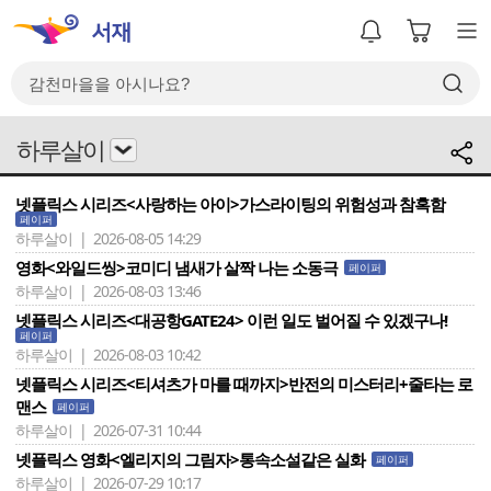
하루살이
넷플릭스 시리즈<사랑하는 아이>가스라이팅의 위험성과 참혹함
페이퍼
하루살이 | 2026-08-05 14:29
영화<와일드씽>코미디 냄새가 살짝 나는 소동극
페이퍼
하루살이 | 2026-08-03 13:46
넷플릭스 시리즈<대공항GATE24> 이런 일도 벌어질 수 있겠구나!
페이퍼
하루살이 | 2026-08-03 10:42
넷플릭스 시리즈<티셔츠가 마를 때까지>반전의 미스터리+줄타는 로
맨스
페이퍼
하루살이 | 2026-07-31 10:44
넷플릭스 영화<엘리지의 그림자>통속소설같은 실화
페이퍼
하루살이 | 2026-07-29 10:17