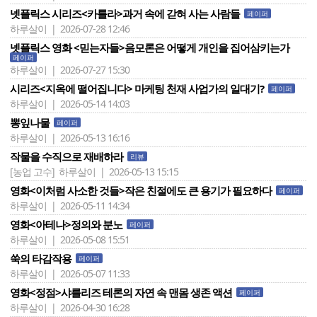
넷플릭스 시리즈<카틀라>과거 속에 갇혀 사는 사람들
페이퍼
하루살이 | 2026-07-28 12:46
넷플릭스 영화 <믿는자들>음모론은 어떻게 개인을 집어삼키는가
페이퍼
하루살이 | 2026-07-27 15:30
시리즈<지옥에 떨어집니다> 마케팅 천재 사업가의 일대기?
페이퍼
하루살이 | 2026-05-14 14:03
뽕잎나물
페이퍼
하루살이 | 2026-05-13 16:16
작물을 수직으로 재배하라
리뷰
[농업 고수]
하루살이 | 2026-05-13 15:15
영화<이처럼 사소한 것들>작은 친절에도 큰 용기가 필요하다
페이퍼
하루살이 | 2026-05-11 14:34
영화<아테나>정의와 분노
페이퍼
하루살이 | 2026-05-08 15:51
쑥의 타감작용
페이퍼
하루살이 | 2026-05-07 11:33
영화<정점>샤를리즈 테론의 자연 속 맨몸 생존 액션
페이퍼
하루살이 | 2026-04-30 16:28