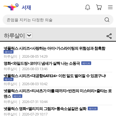
하루살이
넷플릭스 시리즈<사랑하는 아이>가스라이팅의 위험성과 참혹함
페이퍼
하루살이 | 2026-08-05 14:29
영화<와일드씽>코미디 냄새가 살짝 나는 소동극
페이퍼
하루살이 | 2026-08-03 13:46
넷플릭스 시리즈<대공항GATE24> 이런 일도 벌어질 수 있겠구나!
페이퍼
하루살이 | 2026-08-03 10:42
넷플릭스 시리즈<티셔츠가 마를 때까지>반전의 미스터리+줄타는 로
맨스
페이퍼
하루살이 | 2026-07-31 10:44
넷플릭스 영화<엘리지의 그림자>통속소설같은 실화
페이퍼
하루살이 | 2026-07-29 10:17