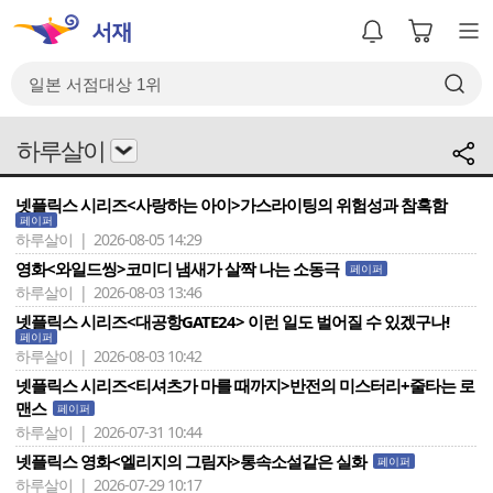
하루살이
넷플릭스 시리즈<사랑하는 아이>가스라이팅의 위험성과 참혹함
페이퍼
하루살이 | 2026-08-05 14:29
영화<와일드씽>코미디 냄새가 살짝 나는 소동극
페이퍼
하루살이 | 2026-08-03 13:46
넷플릭스 시리즈<대공항GATE24> 이런 일도 벌어질 수 있겠구나!
페이퍼
하루살이 | 2026-08-03 10:42
넷플릭스 시리즈<티셔츠가 마를 때까지>반전의 미스터리+줄타는 로
맨스
페이퍼
하루살이 | 2026-07-31 10:44
넷플릭스 영화<엘리지의 그림자>통속소설같은 실화
페이퍼
하루살이 | 2026-07-29 10:17