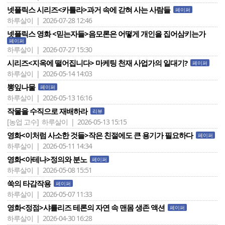
넷플릭스 시리즈<카틀라>과거 속에 갇혀 사는 사람들
페이퍼
하루살이 | 2026-07-28 12:46
넷플릭스 영화 <믿는자들>음모론은 어떻게 개인을 집어삼키는가
페이퍼
하루살이 | 2026-07-27 15:30
시리즈<지옥에 떨어집니다> 마케팅 천재 사업가의 일대기?
페이퍼
하루살이 | 2026-05-14 14:03
뽕잎나물
페이퍼
하루살이 | 2026-05-13 16:16
작물을 수직으로 재배하라
리뷰
[농업 고수]
하루살이 | 2026-05-13 15:15
영화<이처럼 사소한 것들>작은 친절에도 큰 용기가 필요하다
페이퍼
하루살이 | 2026-05-11 14:34
영화<아테나>정의와 분노
페이퍼
하루살이 | 2026-05-08 15:51
쑥의 타감작용
페이퍼
하루살이 | 2026-05-07 11:33
영화<정점>샤를리즈 테론의 자연 속 맨몸 생존 액션
페이퍼
하루살이 | 2026-04-30 16:28