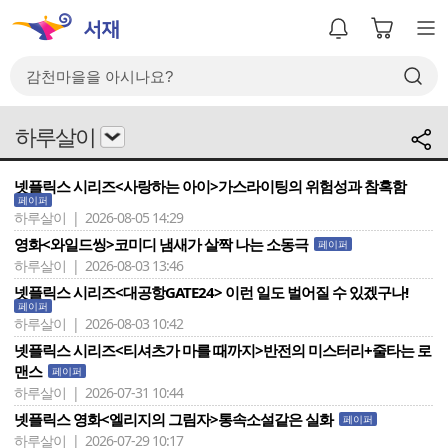
하루살이
넷플릭스 시리즈<사랑하는 아이>가스라이팅의 위험성과 참혹함
페이퍼
하루살이 | 2026-08-05 14:29
영화<와일드씽>코미디 냄새가 살짝 나는 소동극
페이퍼
하루살이 | 2026-08-03 13:46
넷플릭스 시리즈<대공항GATE24> 이런 일도 벌어질 수 있겠구나!
페이퍼
하루살이 | 2026-08-03 10:42
넷플릭스 시리즈<티셔츠가 마를 때까지>반전의 미스터리+줄타는 로
맨스
페이퍼
하루살이 | 2026-07-31 10:44
넷플릭스 영화<엘리지의 그림자>통속소설같은 실화
페이퍼
하루살이 | 2026-07-29 10:17