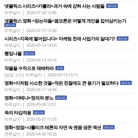
넷플릭스 시리즈<카틀라>과거 속에 갇혀 사는 사람들
페이퍼
하루살이 | 2026-07-28 12:46
넷플릭스 영화 <믿는자들>음모론은 어떻게 개인을 집어삼키는가
페이퍼
하루살이 | 2026-07-27 15:30
시리즈<지옥에 떨어집니다> 마케팅 천재 사업가의 일대기?
페이퍼
하루살이 | 2026-05-14 14:03
뽕잎나물
페이퍼
하루살이 | 2026-05-13 16:16
작물을 수직으로 재배하라
리뷰
[농업 고수]
하루살이 | 2026-05-13 15:15
영화<이처럼 사소한 것들>작은 친절에도 큰 용기가 필요하다
페이퍼
하루살이 | 2026-05-11 14:34
영화<아테나>정의와 분노
페이퍼
하루살이 | 2026-05-08 15:51
쑥의 타감작용
페이퍼
하루살이 | 2026-05-07 11:33
영화<정점>샤를리즈 테론의 자연 속 맨몸 생존 액션
페이퍼
하루살이 | 2026-04-30 16:28