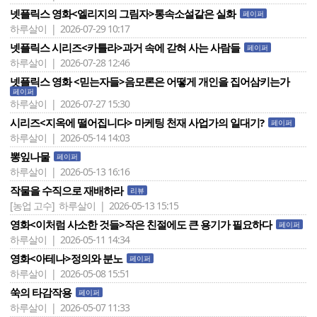
넷플릭스 영화<엘리지의 그림자>통속소설같은 실화
페이퍼
하루살이 | 2026-07-29 10:17
넷플릭스 시리즈<카틀라>과거 속에 갇혀 사는 사람들
페이퍼
하루살이 | 2026-07-28 12:46
넷플릭스 영화 <믿는자들>음모론은 어떻게 개인을 집어삼키는가
페이퍼
하루살이 | 2026-07-27 15:30
시리즈<지옥에 떨어집니다> 마케팅 천재 사업가의 일대기?
페이퍼
하루살이 | 2026-05-14 14:03
뽕잎나물
페이퍼
하루살이 | 2026-05-13 16:16
작물을 수직으로 재배하라
리뷰
[농업 고수]
하루살이 | 2026-05-13 15:15
영화<이처럼 사소한 것들>작은 친절에도 큰 용기가 필요하다
페이퍼
하루살이 | 2026-05-11 14:34
영화<아테나>정의와 분노
페이퍼
하루살이 | 2026-05-08 15:51
쑥의 타감작용
페이퍼
하루살이 | 2026-05-07 11:33