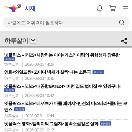
하루살이
넷플릭스 시리즈<사랑하는 아이>가스라이팅의 위험성과 참혹함
페이퍼
하루살이 | 2026-08-05 14:29
영화<와일드씽>코미디 냄새가 살짝 나는 소동극
페이퍼
하루살이 | 2026-08-03 13:46
넷플릭스 시리즈<대공항GATE24> 이런 일도 벌어질 수 있겠구나!
페이퍼
하루살이 | 2026-08-03 10:42
넷플릭스 시리즈<티셔츠가 마를 때까지>반전의 미스터리+줄타는 로
맨스
페이퍼
하루살이 | 2026-07-31 10:44
넷플릭스 영화<엘리지의 그림자>통속소설같은 실화
페이퍼
하루살이 | 2026-07-29 10:17