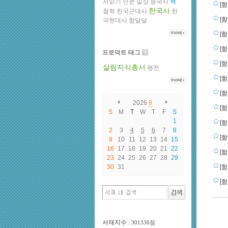
서읽기
인문
일상
중국사
책
[함
한국사
철학
한국근대사
한
[함
국현대사
함달달
[함
[함
프로덕트 태그
[함
살림지식총서
평전
[함
[함
2026
8
[함
S
M
T
W
T
F
S
1
[함
2
3
4
5
6
7
8
[함
9
10
11
12
13
14
15
16
17
18
19
20
21
22
[함
23
24
25
26
27
28
29
30
31
[함
[함
서재지수
: 301330점