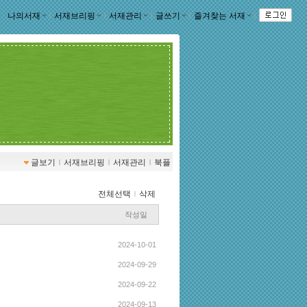
나의서재
ｌ
서재브리핑
ｌ
서재관리
ｌ
글쓰기
ｌ
즐겨찾는 서재
ｌ
글보기
ｌ
서재브리핑
ｌ
서재관리
ｌ
북플
전체선택
ｌ
삭제
작성일
2024-10-01
2024-09-29
2024-09-22
2024-09-13