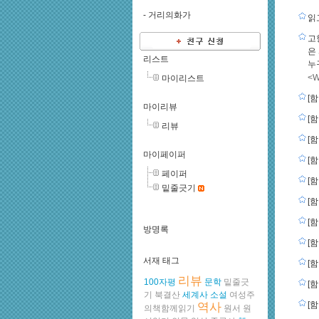
-
거리의화가
읽고
고
은
리스트
누
<W
마이리스트
[함
마이리뷰
[함
리뷰
[함
마이페이퍼
[함
페이퍼
[함
밑줄긋기
[함
[함
방명록
[함
서재 태그
[함
리뷰
100자평
문학
밑줄긋
[함
기
북결산
세계사
소설
여성주
[함
역사
의책함께읽기
원서
원