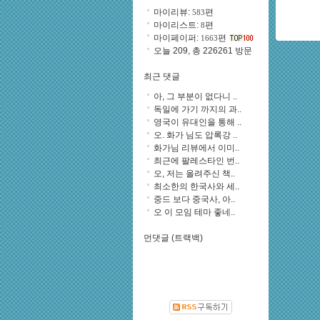
마이리뷰:
편
583
마이리스트:
편
8
마이페이퍼:
편
1663
오늘 209, 총 226261 방문
최근 댓글
아, 그 부분이 없다니 ..
독일에 가기 까지의 과..
영국이 유대인을 통해 ..
오. 화가 님도 압록강 ..
화가님 리뷰에서 이미..
최근에 팔레스타인 번..
오, 저는 올려주신 책..
최소한의 한국사와 세..
중드 보다 중국사, 아..
오 이 모임 테마 좋네..
먼댓글 (트랙백)