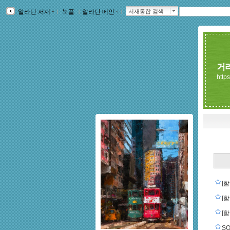
알라딘 서재
ｌ
북플
ｌ
알라딘 메인
ｌ
서재통합 검색
거
https
[함
[함
[함
SO