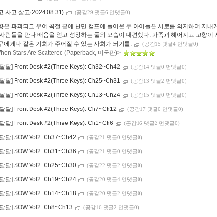
 사고 살고(2024.08.31)
(공감29 댓글6 먼댓글0)
향은 파괴되고 우여 곡절 끝에 난민 캠프에 들어온 두 아이들은 서로를 의지하며 지내게
 사람들을 만나 배움을 얻고 성장하는 둘의 모습이 대견했다. 가족과 헤어지고 고향이
구에게나 같은 기회가 주어질 수 있는 사회가 되기를.
(공감15 댓글4 먼댓글0)
hen Stars Are Scattered (Paperback, 미국판)>
달달] Front Desk #2(Three Keys): Ch32~Ch42
(공감14 댓글0 먼댓글0)
달달] Front Desk #2(Three Keys): Ch25~Ch31
(공감13 댓글2 먼댓글0)
달달] Front Desk #2(Three Keys): Ch13~Ch24
(공감15 댓글0 먼댓글0)
달달] Front Desk #2(Three Keys): Ch7~Ch12
(공감17 댓글0 먼댓글0)
달달] Front Desk #2(Three Keys): Ch1~Ch6
(공감16 댓글2 먼댓글0)
달달] SOW Vol2: Ch37~Ch42
(공감21 댓글0 먼댓글0)
달달] SOW Vol2: Ch31~Ch36
(공감21 댓글0 먼댓글0)
달달] SOW Vol2: Ch25~Ch30
(공감22 댓글2 먼댓글0)
달달] SOW Vol2: Ch19~Ch24
(공감20 댓글4 먼댓글0)
달달] SOW Vol2: Ch14~Ch18
(공감20 댓글2 먼댓글0)
달달] SOW Vol2: Ch8~Ch13
(공감16 댓글2 먼댓글0)