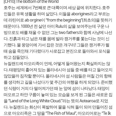
[CH10] The Bottom of the World
호주는 세계에서 7번째로 큰 대륙이며 세상 끝에 위치한다. 호주
인들은 유목 생활을 하며 살았다. 이들을 aborigines라고 부르는
데 라틴어로 ab orgine이 “from the beginning”(최초의)을 뜻하기
때문이다. 1000년 전 살던 아이 Rulu의 삶을 보여주는데 구운 나
방으로도 배를 채울 수 없던 그는 two fathers와 함께 사냥에 나선
다. 진흙과 타고 남은 재를 몸에 발라 캥거루를 쫓는다는 것이 신
기했다. 물 웅덩이에 가서 잡은 것은 개구리! 그들은 캥거루가 뛸
때 숨을 죽인채 기다렸다가 사로잡고 본진으로 돌아와서 포식을
하고 잠들었다.
뉴질랜드에 마오리족이 언제, 어떻게 들어왔는지 확실하지는 않
다. 태평양의 흩어져 있는 폴리네시아 섬들 중 배를 타고 들어오지
않았을까 짐작할 뿐이다. 폴리네시아 섬 사람들은 며칠 간의 항해
를 생각하고 길을 나섰다가 몇 주간의 여행을 하게 되었다. 준비했
던 식량이 거의 다 떨어져가던 때 눈 앞에 섬이 나타났다. 태양이
떠오르고 하얀 구름이 놓여 있는 모습을 보게 된 그들은 새로운 집
을 “Land of the Long White Cloud.”라는 뜻의 Aotearoa로 지었
다. 뉴질랜드는 화산이 폭발하여 물을 식혀 돌이 되어 만들어진 섬
으로 마오리족은 그 땅을 “The Fish of Maui”, 마오리어로는 “Te Ik