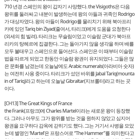
710 년경 스페인의 왕이 갑자기 사망했다. the Visigoths은 다음
왕위를 둘러싸고 내분이 발생하는데 왕의 아들과 귀족인 Rodrigo
가 대상자였다. 왕의 아들이 Rodrigo를 물리치기 위해 북아프리
카에 있던 Tariq bin Ziyad(줄여서, 타리크)에게 도움을 요청한다
(외세의 힘 빌려). 타리크는 무슬림이었고 이슬람 군대가 북아프
리카의 탕헤르에 집결한다. 그는 돌아가지 않을 생각을 하며 배를
모두 불태우고 스페인으로 들어선다. 스페인은 이 때부터 이슬람
법을 따르게 되었고 한동안 이슬람 왕권이 유지되었다. 그들은 많
은 문화를 남겼는데 오늘날에도 Arabic numerals(아라비아 숫자)
는 여전히 사용 중이다. 타리크가 섰던 바위를 Jabal Tariq(mounta
in of Tariq)라고 하는데 오늘날 Gibraltar(지브롤터)라고 하는 곳
이다.
[CH13] The Great Kings of France
the Frank(프랑크)에 Charles Martel이라는 새로운 왕이 등장했
다. 그러나 아무도 그가 왕위를 받는 것을 원하지 않았고 심지어
왕권을 요구하다 감옥에 갇히기도 했다. 그는 거기서 사병을 모았
는데 별명인 ‘Martel’은 프랑스어로 “The Hammer”를 의미한다고