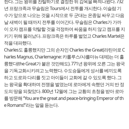
한다. 그는 왕위를 찬탈하기로 결정한 뒤 감옥을 빠져나왔다. 732
년 프랑크족과 무슬림은 Tours에서 전투를 개시한다. 이슬람 기
수가 앞으로 나오는 것을 시작으로 두 군대는 온종일 싸우고 다음
날 새벽이 될 때까지 전투를 이어간다. 무슬림은 Charles가 가까
이 오자 캠프를 약탈할 것을 걱정하여 싸움을 하지 않고 캠프를 지
키기 위해 물러났다. 프랑크족은 하루를 벌었고 Charles Martel은
적을 대파했다.
Charles도 훌륭했지만 그의 손자인 Charles the Great(라틴어로 C
harles Magnus, Charlemagne: 카롤루스/샤를마뉴 대제)는 더 훌
륭했다(the Great가 붙은 것만해도). 771년 왕위에 오른 그는 왕국
을 기독교화시키려고 노력했다. 수도승들에게 성서를 베끼도록
하고 도로와 다리를 짓고 아이들이 교회에 갈 수 있도록 했다. 그
는 왕국을 확대하며 전쟁을 벌였는데 로마에게 속했던 거의 반 정
도의 땅을 되찾았다. 800년 12월에 그는 교황의 초청을 받아 로마
를 방문해 “You are the great and peace-bringing Emperor of th
e Romans!”라는 말을 듣는다.