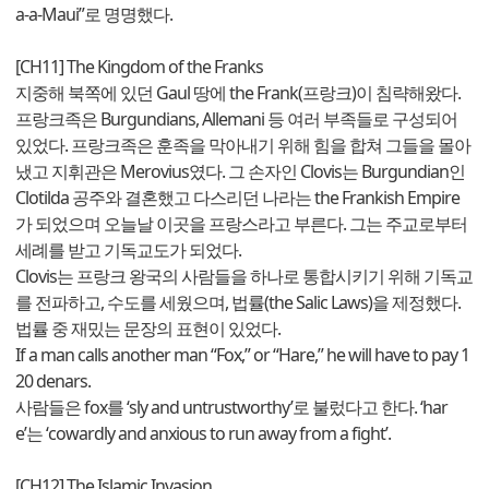
a-a-Maui”로 명명했다.
[CH11] The Kingdom of the Franks
지중해 북쪽에 있던 Gaul 땅에 the Frank(프랑크)이 침략해왔다.
프랑크족은 Burgundians, Allemani 등 여러 부족들로 구성되어
있었다. 프랑크족은 훈족을 막아내기 위해 힘을 합쳐 그들을 몰아
냈고 지휘관은 Merovius였다. 그 손자인 Clovis는 Burgundian인
Clotilda 공주와 결혼했고 다스리던 나라는 the Frankish Empire
가 되었으며 오늘날 이곳을 프랑스라고 부른다. 그는 주교로부터
세례를 받고 기독교도가 되었다.
Clovis는 프랑크 왕국의 사람들을 하나로 통합시키기 위해 기독교
를 전파하고, 수도를 세웠으며, 법률(the Salic Laws)을 제정했다.
법률 중 재밌는 문장의 표현이 있었다.
If a man calls another man “Fox,” or “Hare,” he will have to pay 1
20 denars.
사람들은 fox를 ‘sly and untrustworthy’로 불렀다고 한다. ‘har
e’는 ‘cowardly and anxious to run away from a fight’.
[CH12] The Islamic Invasion