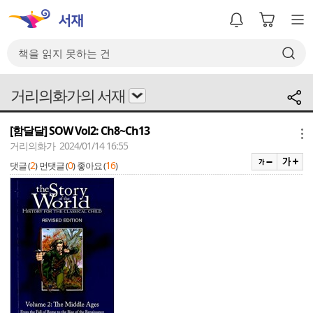
거리의화가의 서재
[함달달] SOW Vol2: Ch8~Ch13
메뉴
거리의화가 2024/01/14 16:55
2
0
16
댓글 (
)
먼댓글 (
)
좋아요 (
)