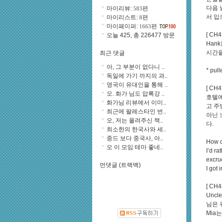
다음 
마이리뷰:
편
583
서 입
마이리스트:
편
8
마이페이퍼:
편
1663
[ CH4
오늘 425, 총 226477 방문
Han
시간을
최근 댓글
아, 그 부분이 없다니 ..
* pull
독일에 가기 까지의 과..
영국이 유대인을 통해 ..
[ CH4
오. 화가 님도 압록강 ..
호텔에
화가님 리뷰에서 이미..
고 주
최근에 팔레스타인 번..
아닌 
오, 저는 올려주신 책..
다.
최소한의 한국사와 세..
중드 보다 중국사, 아..
How d
오 이 모임 테마 좋네..
I’d r
excru
먼댓글 (트랙백)
I got 
[ CH4
Unc
님은 
Mia