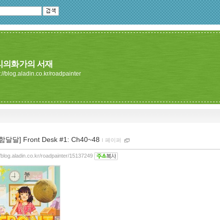
리의화가의 서재
://blog.aladin.co.kr/roadpainter
[함달달] Front Desk #1: Ch40~48
ｌ
페이퍼
//blog.aladin.co.kr/roadpainter/15137249