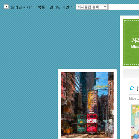
알라딘 서재
ｌ
북플
ｌ
알라딘 메인
ｌ
서재통합 검색
거
https
https: