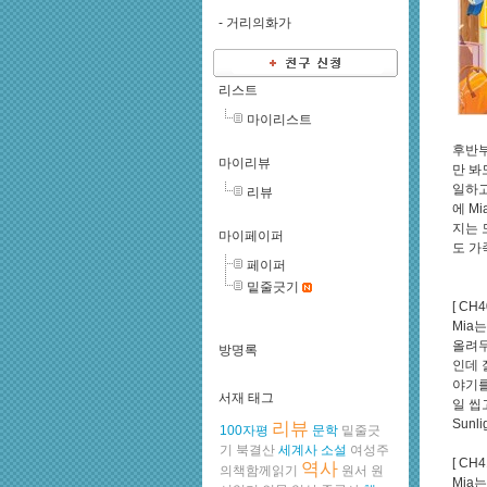
-
거리의화가
리스트
마이리스트
후반부
마이리뷰
만 봐
일하고
리뷰
에 M
지는 
마이페이퍼
도 가
페이퍼
밑줄긋기
[ CH4
Mia
올려두
방명록
인데 
야기를
서재 태그
일 씹
Sunli
리뷰
100자평
문학
밑줄긋
기
북결산
세계사
소설
여성주
[ CH4
역사
의책함께읽기
원서
원
Mia