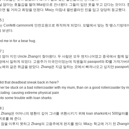
날 엄마는 호들갑을 떨며 Mia방으로 건너왔다. 그들이 입던 옷을 두고 갔다는 것이다.
으면 될 거라고 희망을 던졌다. Mia는 마침내 캘빈클라인 진을 입고 당당히 등교했다.
5 ]
k는 Confetti cannons에 안전요원으로 취직하게 되었다. 모텔에서 맞는 첫 땡스기빙데이
 보낸다.
ed me in for a bear hug.
7 ]
 엄마 지인 Uncle Zhang이 찾아왔다. 두 사람은 모두 엔지니어였고 중국에서 함께 일
방에서 일하게 되었다. 고용주가 미국인이었는데 직원들의 passport와 ID를 가져가
노예와 같은 취급을 받았다. Zhang은 지금 일하는 곳에서 빠져나오고 싶지만 passpo
id that deadbeat sneak back in here?
ather be stuck on a bad rollercoaster with my mum, than on a good rollercoaster by m
ciating: causing extreme physical pain
into some trouble with loan sharks.
8 ]
le Zhang은 어머니의 병환이 깊어 그녀를 귀환시키기 위해 loan sharks에서 500달
위로를 해 준다.
는 잠을 이루지 못하고 Zhang의 고용주에게 편지를 썼다. Mia는 학교에 가기 전 Zhan