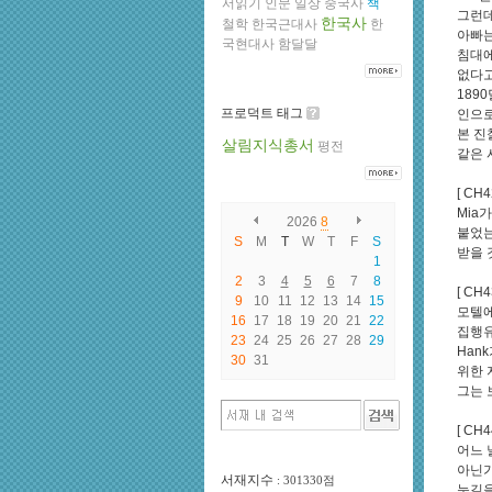
서읽기
인문
일상
중국사
책
그런데
한국사
철학
한국근대사
한
아빠는
국현대사
함달달
침대에
없다고
189
프로덕트 태그
인으로
본 진
살림지식총서
평전
같은 
[ CH4
Mia
2026
8
붙었는
S
M
T
W
T
F
S
받을 
1
2
3
4
5
6
7
8
[ CH4
9
10
11
12
13
14
15
모텔에
16
17
18
19
20
21
22
집행유
23
24
25
26
27
28
29
Han
30
31
위한 
그는 보
[ CH4
어느 
아닌가
서재지수
: 301330점
눈길을