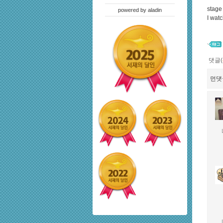
stage
powered by
aladin
I wat
댓글(
먼댓