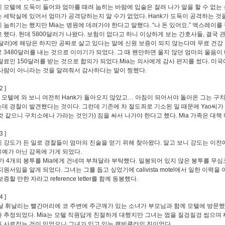
 모텔에 도둑이 들어와 엄마를 때려 눕히는 바람에 입술은 잘려 나가 말을 할 수 없는
 세탁실에 있어서 엄마가 공격당하는지 알 수가 없었다. Hank가 도둑이 공격하는 것
 눕히기는 했지만 Mia는 병원에 데려가야 한다고 말했다. “나 돈 있어요.” 엑스레이를
 했다. 헌데 5800달러가 나왔다. 보험이 없다고 하니 이상하게 보는 간호사들, 결국 
0달러)에 해당은 하지만 공짜로 살고 있다는 말에 신원 보증이 되지 않는다며 무료 건강 보
 3480달러를 내는 것으로 이야기가 되었다. 그 때 왠만하면 울지 않던 엄마의 울음이
찰료인 150달러를 받는 것으로 합의가 되었다.Mia는 의사에게 감사 편지를 썼다. 미국
사람이 아니라는 것을 알려줘서 감사하다는 말이 찡했다.
2 ]
가 모텔에 와 보니 여전히 Hank가 돌아오지 않았고… 아침이 되어서야 돌아온 그는 구
데 경찰이 발견했다는 것이다. 그런데 기존에 차 절도죄로 기소된 일 때문에 Yao씨가 
것 같으니 구치소에나 가라는 것인가) 짐을 싸서 나가야 한다고 했다. Mia 가족은 대책
3 ]
 강도가 든 일로 경찰들이 엄마의 진술을 얻기 위해 찾아왔다. 알고 보니 강도는 이전
예가 아닌 감옥에 가게 되었다.
k가 4개의 봉투를 Mia에게 건네며 부쳐달라 부탁했다. 밀봉되어 있지 않은 봉투를 무심코 
지원서임을 알게 되었다. 그녀는 그를 돕고 싶었기에 calivista motel에서 일한 이
증할 만한 자라고 reference letter를 함께 동봉했다.
4 ]
날 휘날리는 빨간머리에 코 주변에 주근깨가 있는 소녀가 부모님과 함께 모텔에 방문
 추정되었다. Mia는 모텔 직원답게 친절하게 대했지만 그녀는 껌을 질겅질겅 씹으며 
 사로잡는 것이 있었으니 그녀가 입고 있는 캘빈클라인 진이었다.