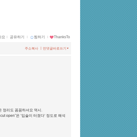
아요
ｌ
공유하기
ｌ
찜하기
ｌ
ThanksTo
ㅣ
주소복사
먼댓글바로쓰기
은 정리도 꼼꼼하셔요 역시.
cut open˝은 ‘입술이 터졌다‘ 정도로 해석