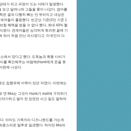
 상태가 되고 피멍이 드는 사태가 발생했다.
을 보고 달려나와 그들을 쫒아 나갔다. 엄마를
 찍은 결과 다행히 뼈는 안 부러지고 내상은
관계자들이 출동했다. 빈곤선 기준(3인 기준 1
험 혜택을 받을 수 없다 했다. 최대 40% 할
 터졌다. 관계자들은 심각하게 회의한 끝에 기
에 와서 처음 만난 의사였다고. 미국인이 다
치소에서 잤다고 했다. 도둑놈과 폭행 시비가
이를 확인해주는 바람에(Hank에게 돈을 못
 마련에 나섰다.
에도 집행유예 이력이 있던 자였다. 이번에는
연 Mia는 그것이 Hank가 mall에 구직하기
력을 이야기하고 얼마 전 있었던 사고 일도 말하며
했다. 아마도 가족끼리 디즈니랜드를 가는게
짜증스러운 말투로 일관했다. 하지만 Mia의