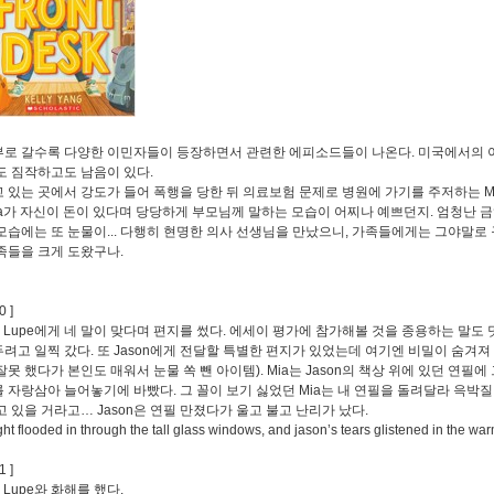
로 갈수록 다양한 이민자들이 등장하면서 관련한 에피소드들이 나온다. 미국에서의 
도 짐작하고도 남음이 있다.
 있는 곳에서 강도가 들어 폭행을 당한 뒤 의료보험 문제로 병원에 가기를 주저하는 M
ia가 자신이 돈이 있다며 당당하게 부모님께 말하는 모습이 어찌나 예쁘던지. 엄청난 
모습에는 또 눈물이... 다행히 현명한 의사 선생님을 만났으니, 가족들에게는 그야말로 
족들을 크게 도왔구나.
0 ]
는 Lupe에게 네 말이 맞다며 편지를 썼다. 에세이 평가에 참가해볼 것을 종용하는 말도 덧
려고 일찍 갔다. 또 Jason에게 전달할 특별한 편지가 있었는데 여기엔 비밀이 숨겨져
잘못 했다가 본인도 매워서 눈물 쏙 뺀 아이템). Mia는 Jason의 책상 위에 있던 연필에
 자랑삼아 늘어놓기에 바빴다. 그 꼴이 보기 싫었던 Mia는 내 연필을 돌려달라 윽박
고 있을 거라고… Jason은 연필 만졌다가 울고 불고 난리가 났다.
ght flooded in through the tall glass windows, and jason’s tears glistened in the wa
1 ]
는 Lupe와 화해를 했다.