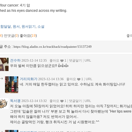
 four cancer: 4기 암
ched as his eyes danced across my writing.
함달달
원서
원서읽기
소설
,
,
,
4
)
먼댓글(
0
)
좋아요(
19
)
좋
글 주소 :
https://blog.aladin.co.kr/trackback/roadpainter/15137249
건수하
|
|
2023-12-14 12:35
좋아요
1
댓글달기
URL
우와 벌써 이만큼 읽으셨군요!! 👍👍👍
거리의화가
|
2023-12-14 13:36
좋아요
1
URL
네. 거의 매일 한두챕터는 읽고 있어요. 수하님도 계속 화이팅입니다!
독서괭
|
|
2023-12-14 13:32
좋아요
1
댓글달기
URL
저 오늘 아침에 50장까지 읽었어요! 히히 하지만 정리는 아직 7장까지;; 화가님
그런데 ‘입술은 잘려 나가‘ 부분 보고 헉 놀라서 다시 찾아봤는데 ˝Her lips were 
해야 하지 않을까용? 저도 번역서가 없어서..
제이슨 골탕먹인 거랑, 행크 취직시킨 거 넘 시원했어요.^^