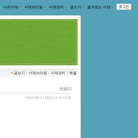
나의서재
ｌ
서재브리핑
ｌ
서재관리
ｌ
글쓰기
ｌ
즐겨찾는 서재
ｌ
글보기
ｌ
서재브리핑
ｌ
서재관리
ｌ
북플
댓글(
4
)
거리의화가
l 2023-12-14 11:31