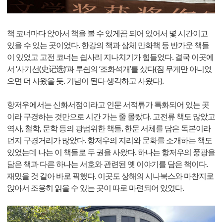
책 코너마다 앉아서 책을 볼 수 있게끔 되어 있어서 몇 시간이고
있을 수 있는 곳이었다. 한강의 책과 삼체 만화책 등 반가운 책들
이 있었고 고전 코너는 쉽사리 지나치기가 힘들었다. 결국 이곳에
서 ‘사기선(史记选)’과 루쉰의 ‘조화석개’를 샀다(짐 무게만 아니었
으면 더 사왔을 듯. 기념이 된다 생각하고 사왔다).
항저우에서는 신화서점이라고 인문 서적류가 특화되어 있는 곳
이라 구경하는 것만으로 시간 가는 줄 몰랐다. 고전류 책도 많았고
역사, 철학, 문학 등의 광범위한 책들, 한문 서체를 담은 독본이라
던지 구경거리가 많았다. 항저우의 지리와 문화를 소개하는 책도
있었는데 나는 이 책들로 두 권을 사왔다. 하나는 항저우의 풍광을
담은 책과 다른 하나는 서호와 관련된 옛 이야기를 담은 책이다.
재밌을 것 같아 바로 픽했다. 이곳도 상해의 시나북스와 마찬지로
앉아서 조용히 읽을 수 있는 곳이 따로 마련되어 있었다.