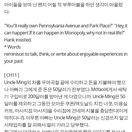
아이들을 보며 난 왠지 어릴 적 부루마블을 하던 생각이 떠올랐
다.
"You''ll really own Pennsylvania Avenue and Park Place?" "Hey, it
can happen! If it can happen in Monopoly, why not in real life?"
Hank insisted.
* Words
reminisce: to talk, think, or write about enjoyable experiences in
your past
[ CH11 ]
Uncle Ming의 차를 우여곡절 끝에 수리하고 돈을 지불해야 했으
나 아빠가 그에게 준 돈은 50달러가 전부였다. Mr.Yao에게서 세탁
기 구입비로 200달러를 받아낸 게 다였으니까. Uncle Ming은 50
달러를 제외하고 그동안 모아둔 쿠폰(맥도날드 치킨 너겟, 미용실
커트, 마사지점 마사지)을 수리점에 건네며 지불을 충당한다(이게
먹히다니!). 아무튼 아빠는 Uncle Ming은 50달러는 신경쓰지 말고
사채업자를 잘 피해서 멀리 가라고 당부했다.
학교에서 더글러스 선생님은 우리들에게 짧은 이야기를 써서 낼