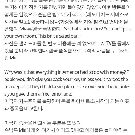
는 자신이 제작한 키를 건넸지만 들어맞지 않았다. 이후 방문을 어
떻게든 열었으나 손님은 방 크기가 작다고(레모네이드 서비스로
시간을 벌고), 께끗하지 않다(화장실에서 치실 발견)고 연이어 불
평했다. Mia는 결국 폭발한다. "Sir, that's ridiculous! You can't pick
your own room. This isn't a salad bar!"
자신은 샐러드바를 한 번도 이용해본 적 없으며 그저 TV를 통해서
봤을 뿐이라 고백한다. 결국 솔직함으로 고객의 마음을 누그러뜨
린 Mia.
Why was it that everything in America had to do with money? P
eople wouldn't give you back your key unless you charged the
m a deposit. They'd hold a simple mistake over your head unles
s you gave them a free lemonade.
미국의 자본주의를 불평하며 돈을 줘야 비로소 시작이 되는 이곳
과 중국을 비교한다.
미국과 중국을 비교하는 부분은 또 있다.
손님은 Mia에게 왜 여기서 이러고 있냐고 아이들은 놀아야 하는