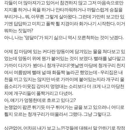
각들이 더 많아져가고 있어서 참견하지 않고 그저 마음속으로만
지지를 하거나 욕을 하거나 안타까워하거나 까탈스럽게 승질을
부리거나... 뭐, 아무튼 그렇게 살아왔다. 그런데 가만히 보고만 있
기엔 답답하고 미치고 폴짝 튈 지경이라 화가나기 시작한다. 이거
뭐하는 짓일까?
아니, 나는 '덩달이'가 되기 싫으니 역시 모른척하는 것이 낫겠다.
어제 집 마당에 있는 커다란 양동이에 담겨있는 물을 쳐다보고 있
었는데 양동이 위에 뭔가 붙어있는 것이 보였다. 빨래를 널다말고
가까이 다가가 봤더니 청개구리다! 옛날엔 마당에 청개구리 천지
여서 여름밤에 빨래 널 때 화들짝 놀라곤 했었는데 - 우리집은 내
천을 끼고 있지는 않지만 바로 가까이에 붙어있는지라 개구리 울
음소리가 이웃집 강아지 멍멍대는 소리보다 더 크게 나고 마당천
지에 개구리들이 폴짝거리고 다녔어.
아, 얘기가 엉뚱한데로 흐르고 있다고?
논쟁없이 팝콘 튀기듯 마구 튀어가는 글을 보고 있으려니 어디로
튈지 모르는 청개구리가 떠올라서 그랬다. 그냥 그렇다고.
상관없어. 어차피 내가 보고 느낀것들에 대해서 말 안하기로 작정