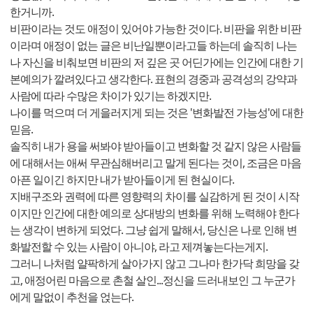
한거니까.
비판이라는 것도 애정이 있어야 가능한 것이다. 비판을 위한 비판
이라며 애정이 없는 글은 비난일뿐이라고들 하는데 솔직히 나는
나 자신을 비춰보면 비판의 저 깊은 곳 어딘가에는 인간에 대한 기
본예의가 깔려있다고 생각한다. 표현의 경중과 공격성의 강약과
사람에 따라 수많은 차이가 있기는 하겠지만.
나이를 먹으며 더 게을러지게 되는 것은 '변화발전 가능성'에 대한
믿음.
솔직히 내가 용을 써봐야 받아들이고 변화할 것 같지 않은 사람들
에 대해서는 애써 무관심해버리고 말게 된다는 것이, 조금은 마음
아픈 일이긴 하지만 내가 받아들이게 된 현실이다.
지배구조와 권력에 따른 영향력의 차이를 실감하게 된 것이 시작
이지만 인간에 대한 예의로 상대방의 변화를 위해 노력해야 한다
는 생각이 변하게 되었다. 그냥 쉽게 말해서, 당신은 나로 인해 변
화발전할 수 있는 사람이 아니야, 라고 제껴놓는다는게지.
그러니 나처럼 얄팍하게 살아가지 않고 그나마 한가닥 희망을 갖
고, 애정어린 마음으로 촌철 살인...정신을 드러내보인 그 누군가
에게 말없이 추천을 얹는다.