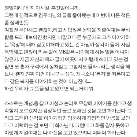
뭔말이래? 하지 마시길. 혼잣말이니까.
그런데 갠적으로 김두식님의 글을 좋아했는데 이번에 나온 책은
좀 실패인듯.
며칠전 욕만해도 괜찮아,라고 시덥잖은 농담을 지껄여대는 무식
함을 드러내보이긴 했지만 나말고 다른 누군가도 그가 이야기하
는 '욕망'에 대해 잘못이해하고 있는 건 아닐까 생각이 들어. 사실
욕망해도 괜찮아,라는 말이 MB같은 사람에게 하는 말은 아니지
않은가. 지금 자신의 책과 글이 이곳에서 이렇게 쓰이고 있는 걸
알면 또 혼자 구석에서 상처받고 그럴지도 몰라... 라는 생각을 해
보니, 왠지 진짜 이건 아니구나 싶다. 개나소나 '복지'를 떠든다고
다 같은 복지를 이야기하는 것이 아닐진대.....
하긴 우리가 그 뜻을 알고 있으면 되는거지 뭐.
스스로는 개념,을 잡고 이성과 논리로 무장해 이야기를 한다고 생
각할지 모르겠지만 감정적인 글로 도배된 것을 보면 화가난다. 그
리고 그러한 생각을 이야기하면 엉뚱하게 감정적인 반응을 보인
다고 버럭하는 걸 보면 더 화가난다. 그런데 그 화를 참지 못하고
이렇게 지껄여대는 나 자신을 보고 있으려니 더더더 화가난다.