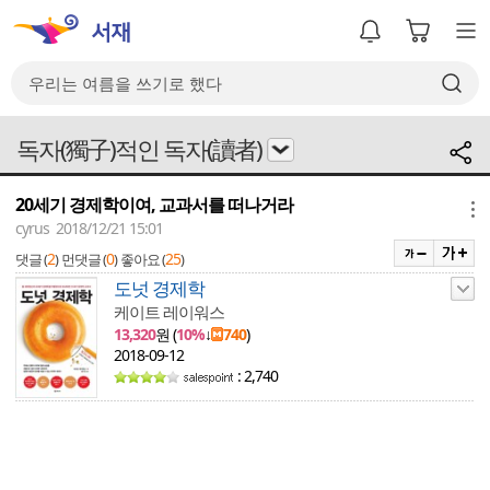
독자(獨子)적인 독자(讀者)
20세기 경제학이여, 교과서를 떠나거라
메뉴
cyrus 2018/12/21 15:01
2
0
25
댓글 (
)
먼댓글 (
)
좋아요 (
)
도넛 경제학
케이트 레이워스
13,320
원 (
10%
↓
740
)
2018-09-12
: 2,740