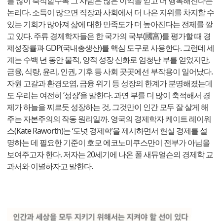
를 많이 축적할수록 그 사람은 많은 이익을 얻고 더 행복해진다는
논리다. 소득이 많으면 직장과 사회에서 더 나은 지위를 차지할 수
있는 기회가 많아져 삶에 대한 만족도가 더 높아진다는 전제를 깔
고 있다. 주류 경제학자들은 한 국가의 국부(國富)를 평가할 때 경
제성장률과 GDP(국내총생산)를 핵심 도구로 사용한다. 그런데 세
계는 수백 년 동안 물적, 양적 성장 신화로 엄청난 부를 얻었지만,
금융, 식량, 윤리, 인권, 기후 등 사회 곳곳에선 부작용이 일어났다.
자원 고갈과 환경오염, 금융 위기 등 성장의 한계가 분명해졌는데
도 우리는 여전히 ‘성장’을 말한다. 과연 부를 더 많이 축적해서 경
제가 하늘을 찌르듯 성장하는 것, 그것만이 인간 모두 잘 살게 해
주는 자본주의의 작동 원리일까. 영국의 경제학자 케이트 레이워
스(Kate Raworth)는 ‘도넛 경제학’을 제시하면서 현실 경제를 설
명하는 데 필요한 기준이 호모 에코노미쿠스만이 전부가 아님을
보여주고자 한다. 저자는 20세기에 나온 폴 새뮤얼슨의 경제학 교
과서와 이별하자고 말한다.