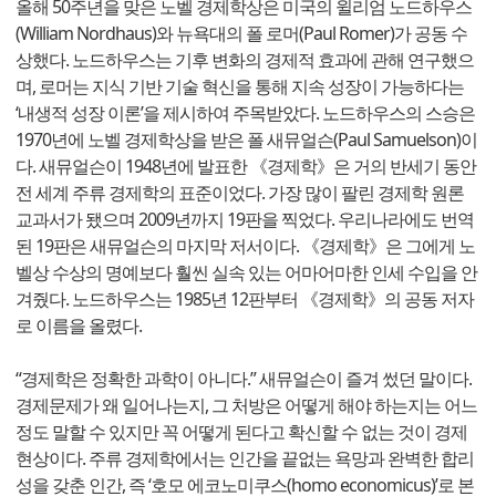
올해 50주년을 맞은 노벨 경제학상은 미국의 윌리엄 노드하우스
(William Nordhaus)와 뉴욕대의 폴 로머(Paul Romer)가 공동 수
상했다. 노드하우스는 기후 변화의 경제적 효과에 관해 연구했으
며, 로머는 지식 기반 기술 혁신을 통해 지속 성장이 가능하다는
‘내생적 성장 이론’을 제시하여 주목받았다. 노드하우스의 스승은
1970년에 노벨 경제학상을 받은 폴 새뮤얼슨(Paul Samuelson)이
다. 새뮤얼슨이 1948년에 발표한 《경제학》은 거의 반세기 동안
전 세계 주류 경제학의 표준이었다. 가장 많이 팔린 경제학 원론
교과서가 됐으며 2009년까지 19판을 찍었다. 우리나라에도 번역
된 19판은 새뮤얼슨의 마지막 저서이다. 《경제학》은 그에게 노
벨상 수상의 명예보다 훨씬 실속 있는 어마어마한 인세 수입을 안
겨줬다. 노드하우스는 1985년 12판부터 《경제학》의 공동 저자
로 이름을 올렸다.
“경제학은 정확한 과학이 아니다.” 새뮤얼슨이 즐겨 썼던 말이다.
경제문제가 왜 일어나는지, 그 처방은 어떻게 해야 하는지는 어느
정도 말할 수 있지만 꼭 어떻게 된다고 확신할 수 없는 것이 경제
현상이다. 주류 경제학에서는 인간을 끝없는 욕망과 완벽한 합리
성을 갖춘 인간, 즉 ‘호모 에코노미쿠스(homo economicus)’로 본