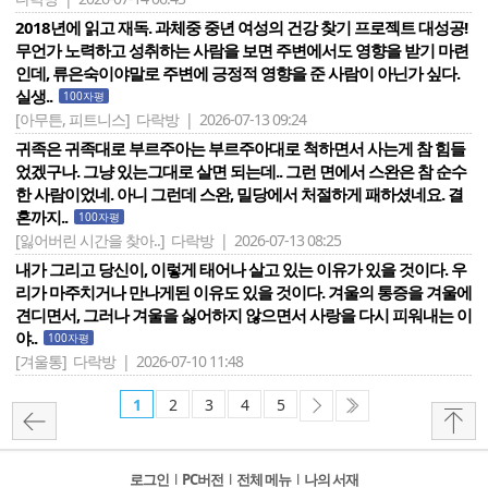
2018년에 읽고 재독. 과체중 중년 여성의 건강 찾기 프로젝트 대성공!
무언가 노력하고 성취하는 사람을 보면 주변에서도 영향을 받기 마련
인데, 류은숙이야말로 주변에 긍정적 영향을 준 사람이 아닌가 싶다.
실생..
100자평
[아무튼, 피트니스]
다락방 | 2026-07-13 09:24
귀족은 귀족대로 부르주아는 부르주아대로 척하면서 사는게 참 힘들
었겠구나. 그냥 있는그대로 살면 되는데.. 그런 면에서 스완은 참 순수
한 사람이었네. 아니 그런데 스완, 밀당에서 처절하게 패하셨네요. 결
혼까지..
100자평
[잃어버린 시간을 찾아..]
다락방 | 2026-07-13 08:25
내가 그리고 당신이, 이렇게 태어나 살고 있는 이유가 있을 것이다. 우
리가 마주치거나 만나게된 이유도 있을 것이다. 겨울의 통증을 겨울에
견디면서, 그러나 겨울을 싫어하지 않으면서 사랑을 다시 피워내는 이
야..
100자평
[겨울통]
다락방 | 2026-07-10 11:48
1
2
3
4
5
로그인
l
PC버전
l
전체 메뉴
l
나의 서재