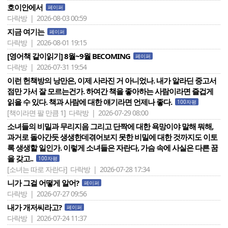
호이안에서
페이퍼
다락방 | 2026-08-03 00:59
지금 여기는
페이퍼
다락방 | 2026-08-01 19:15
[영어책 같이읽기] 8월~9월 BECOMING
페이퍼
다락방 | 2026-07-31 19:54
이런 헌책방의 낭만은, 이제 사라진 거 아니었나. 내가 알라딘 중고서
점만 가서 잘 모르는건가. 하여간 책을 좋아하는 사람이라면 즐겁게
읽을 수 있다. 책과 사람에 대한 얘기라면 언제나 좋다.
100자평
[책이라면 팔 만큼 1]
다락방 | 2026-07-29 08:00
소녀들의 비밀과 무리지음 그리고 단짝에 대한 욕망이야 말해 뭐해,
과거로 돌아간듯 생생한데겪어보지 못한 비밀에 대한 것까지도 이토
록 생생할 일인가. 이렇게 소녀들은 자란다, 가슴 속에 사실은 다른 꿈
을 갖고..
100자평
[소녀는 따로 자란다]
다락방 | 2026-07-28 17:34
니가 그걸 어떻게 알어?
페이퍼
다락방 | 2026-07-27 09:56
내가 개저씨라고?
페이퍼
다락방 | 2026-07-24 11:37