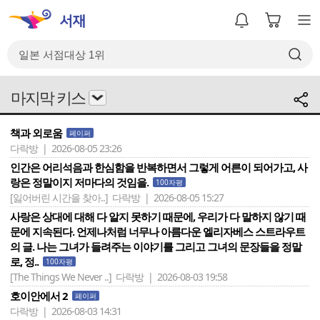
마지막 키스
책과 외로움
페이퍼
다락방 | 2026-08-05 23:26
인간은 어리석음과 한심함을 반복하면서 그렇게 어른이 되어가고, 사
랑은 정말이지 저마다의 것임을.
100자평
[잃어버린 시간을 찾아..]
다락방 | 2026-08-05 15:27
사랑은 상대에 대해 다 알지 못하기 때문에, 우리가 다 말하지 않기 때
문에 지속된다. 언제나처럼 너무나 아름다운 엘리자베스 스트라우트
의 글. 나는 그녀가 들려주는 이야기를 그리고 그녀의 문장들을 정말
로, 정..
100자평
[The Things We Never ..]
다락방 | 2026-08-03 19:58
호이안에서 2
페이퍼
다락방 | 2026-08-03 14:31