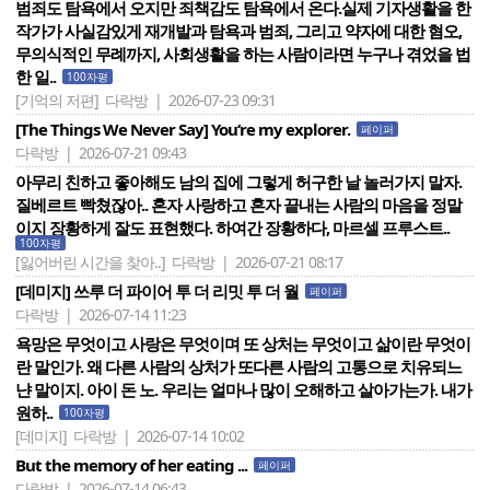
범죄도 탐욕에서 오지만 죄책감도 탐욕에서 온다.실제 기자생활을 한
작가가 사실감있게 재개발과 탐욕과 범죄, 그리고 약자에 대한 혐오,
무의식적인 무례까지, 사회생활을 하는 사람이라면 누구나 겪었을 법
한 일..
100자평
[기억의 저편]
다락방 | 2026-07-23 09:31
[The Things We Never Say] You‘re my explorer.
페이퍼
다락방 | 2026-07-21 09:43
아무리 친하고 좋아해도 남의 집에 그렇게 허구한 날 놀러가지 말자.
질베르트 빡쳤잖아.. 혼자 사랑하고 혼자 끝내는 사람의 마음을 정말
이지 장황하게 잘도 표현했다. 하여간 장황하다, 마르셀 프루스트..
100자평
[잃어버린 시간을 찾아..]
다락방 | 2026-07-21 08:17
[데미지] 쓰루 더 파이어 투 더 리밋 투 더 월
페이퍼
다락방 | 2026-07-14 11:23
욕망은 무엇이고 사랑은 무엇이며 또 상처는 무엇이고 삶이란 무엇이
란 말인가. 왜 다른 사람의 상처가 또다른 사람의 고통으로 치유되느
냔 말이지. 아이 돈 노. 우리는 얼마나 많이 오해하고 살아가는가. 내가
원하..
100자평
[데미지]
다락방 | 2026-07-14 10:02
But the memory of her eating ...
페이퍼
다락방 | 2026-07-14 06:43