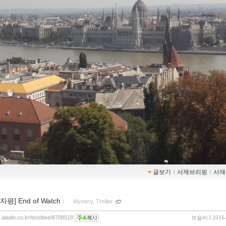
글보기
ｌ
서재브리핑
ｌ
서재
0자평] End of Watch
ｌ
Mystery, Thriller
og.aladin.co.kr/boslbee/8708518
보슬비
l 2016