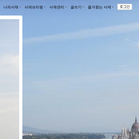
나의서재
ｌ
서재브리핑
ｌ
서재관리
ｌ
글쓰기
ｌ
즐겨찾는 서재
ｌ