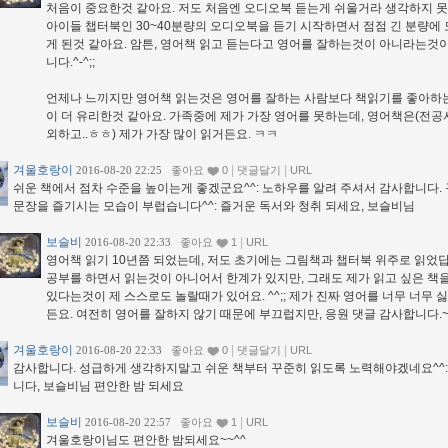
처음이 중요한것 같아요. 저도 처음엔 오디오북 듣는게 쉬울거라 생각하지 못
아이들 챕터북인 30~40분량의 오디오북을 듣기 시작하면서 점점 긴 분량에
게 된것 같아요. 암튼, 영어책 읽고 듣는다고 영어를 잘하는것이 아니라는것
니다.^-^;;
언제나 느끼지만 영어책 읽는것은 영어를 잘하는 사람보다 책읽기를 좋아하
이 더 유리한것 같아요. 가족중에 제가 가장 영어를 못하는데, 영어책은(전공
외하고..ㅎㅎ) 제가 가장 많이 읽거든요. ㅋㅋ
겨울호랑이
|
|
2016-08-20 22:25
좋아요
0
댓글달기
URL
쉬운 책에서 점차 수준을 높이는게 좋겠군요^^: 노하우를 알려 주셔서 감사합니다.
문장을 즐기시는 모습이 부럽습니다^^: 즐거운 독서와 청취 되세요, 보슬비님
보슬비
|
2016-08-20 22:33
좋아요
1
URL
영어책 읽기 10년쯤 되었는데, 저도 초기에는 그림책과 챕터북 위주로 읽었
공부를 하면서 읽는것이 아니어서 한계가 있지만, 그래도 제가 읽고 싶은 책
있다는것이 제 스스로도 놀랄때가 있어요. ^^;; 제가 진짜 영어를 너무 너무 
든요. 여전히 영어를 잘하지 않기 때문에 부끄럽지만, 응원 댓글 감사합니다.
겨울호랑이
|
|
2016-08-20 22:33
좋아요
0
댓글달기
URL
감사합니다. 성급하게 생각하지말고 쉬운 책부터 꾸준히 읽도록 노력해야겠네요^^:
니다, 보슬비님 편안한 밤 되세요
보슬비
|
2016-08-20 22:57
좋아요
1
URL
겨울호랑이님도 편안한 밤되세요~~^^