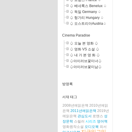
♤ 프랑스 France ♤
♤ 베네룩스 Benelux ♤
♤ 독일 Germany ♤
♤ 헝가리 Hungary ♤
♤ 오스트리아Austria♤
Cinema Paradise
♤ 오늘 본 영화 ♤
♤ 영화 VS 소설 ♤
♤ 내 가 본 영 화 ♤
♤아이러브꽃미녀♤
♤아이러브꽃미남♤
방명록
서재 태그
2008년에읽은책
2010년에읽
은책
2011년에읽은책
2019년
에읽은책
관심도서
로맨스
성
장문학
스릴러
시리즈
영어책
영화원작소설
오디오북
외서
지금읽고있