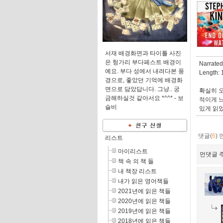
서재 배경화면과 타이틀 사진
은 헝가리 부다페스트 배경이
Narrated 
예요. 부다 성에서 내려다본 풍
Length: 
경으로, 좋았던 기억에 배경화
면으로 담았답니다. 그냥.. 궁
확실히 
금해하실것 같아서요 *^^* -
보
적이게 
슬비
있게 읽
댓글(
6
)
리스트
마이리스트
먼댓글 주
책 속 의 책 들
내 책장 리스트
내가 읽은 영어책들
2021년에 읽은 책들
2020년에 읽은 책들
2019년에 읽은 책들
2018년에 읽은 책들