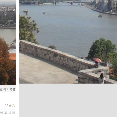
관리
ｌ
북플
댓글(
6
)
-08-20 19:58