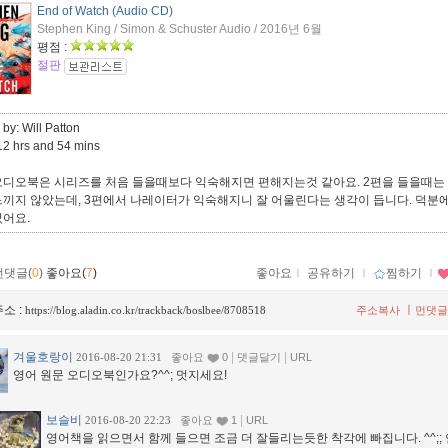
End of Watch (Audio CD)
Stephen King / Simon & Schuster Audio / 2016년 6월
평점 :
절판
by: Will Patton
12 hrs and 54 mins
오디오북은 시리즈를 처음 들을때보다 익숙해지면 편해지는것 같아요. 2편을 들을때는
느끼지 않았는데, 3편에서 나레이터가 익숙해지니 잘 어울린다는 생각이 듭니다. 덕분에
었어요.
먼댓글(
0
)
좋아요(
7
)
좋아요
ｌ
공유하기
ｌ
찜하기
ｌ
소 :
ㅣ
https://blog.aladin.co.kr/trackback/boslbee/8708518
주소복사
먼댓글
겨울호랑이
|
|
2016-08-20 21:31
좋아요
0
댓글달기
URL
영어 원문 오디오북인가요?^^; 멋지세요!
보슬비
|
2016-08-20 22:23
좋아요
1
URL
영어책을 읽으면서 함께 들으면 조금 더 잘들리는듯한 착각에 빠집니다. ^^;;