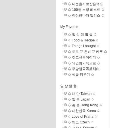
♤ 내눈을사로잡은책♤
♤ 100권 소장 리스트 ♤
♤ 이상한나라 앨리스 ♤
My Favorite
♤ 일 상 생 활 들 ♤
♤ Food & Recipe ♤
♤ Things I bought ♤
♤ 토토 ♡ 은비 ♡ 카푸 ♤
♤ 갖고싶은이야기 ♤
♤ 와인향기속으로 ♤
♤ 주당별곡酒黨別曲
♤ 식물 키우기 ♤
일 상 탈 출
♤ 대 만 Taiwan ♤
♤ 일 본 Japan ♤
♤ 홍 콩 Hong Kong ♤
♤ 대한민국 Korea ♤
♤ Love of Praha ♤
♤ 체코 Czech ♤