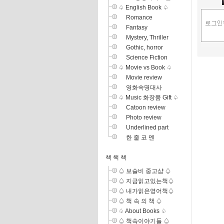
♤ English Book ♤
Romance
Fantasy
Mystery, Thriller
Gothic, horror
Science Fiction
♤ Movie vs Book ♤
Movie review
영화속명대사
♤ Music 화장품 Gift ♤
Catoon review
Photo review
Underlined part
한 줄 코 멘
책 책 책
♤ 보슬비 중고샵 ♤
♤ 지금읽고있는책♤
♤ 내가읽은영어책♤
♤ 책 속 의 책 ♤
♤ About Books ♤
♤ 책속이야기들 ♤