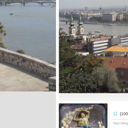
[10
https://bl