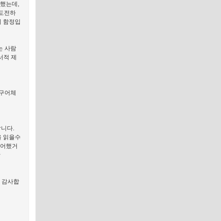
했는데,
 도전하
이 함정입
는 사람
서적 제
 구어체
답니다.
을 읽을수
싫어했거
~
 감사합