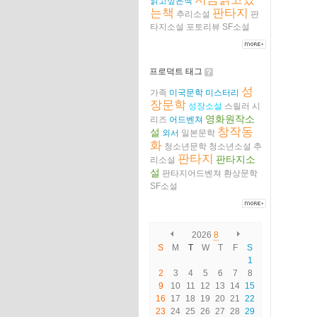
읽고싶은책
는책
판타지
추리소설
판
타지소설
포토리뷰
SF소설
프로덕트 태그
성
가족
미국문학
미스터리
장문학
성장소설
스릴러
시
영화원작소
리즈
어드벤쳐
창작동
설
외서
일본문학
화
청소년문학
청소년소설
추
판타지
판타지소
리소설
설
판타지어드벤쳐
환상문학
SF소설
2026
8
S
M
T
W
T
F
S
1
2
3
4
5
6
7
8
9
10
11
12
13
14
15
16
17
18
19
20
21
22
23
24
25
26
27
28
29