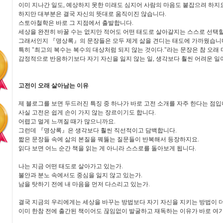
이미 지나간 일도, 예상하지 못한 미래도 심지어 사람의 마음도 붙잡으려 하지요
하지만 대부분은 결국 자신의 뜻대로 움직이진 않습니다.
스토아철학은 바로 그 지점에서 출발합니다.
세상을 완전히 바꿀 수는 없지만 적어도 어떤 태도로 살아갈지는 스스로 선택할
그래서인지 『명상록』의 문장들은 모두 제게 삶을 견디는 태도에 가까웠습니
특히 "최고의 복수는 복수의 대상처럼 되지 않는 것이다."라는 문장은 참 오래
감정적으로 반응하기보다 자기 자신을 잃지 않는 일, 생각보다 훨씬 어려운 일
고전이 오래 살아남는 이유
제 블로그를 보면 두드러진 특징 중 하나가 바로 고전 소개를 자주 한다는 점입
사실 고전은 쉽게 손이 가지 않는 장르이기도 합니다.
어렵고 멀게 느껴질 때가 많으니까요.
그런데 『명상록』은 생각보다 훨씬 직선적이고 담백합니다.
짧은 문장들 속에 삶의 본질을 꿰뚫는 질문들이 반복해서 등장하지요.
읽다 보면 어느 순간 책을 읽는 게 아니라 스스로를 돌아보게 됩니다.
나는 지금 어떤 태도로 살아가고 있는가.
불안과 분노 속에서도 중심을 잃지 않고 있는가.
남을 탓하기 전에 내 마음을 먼저 다스리고 있는가.
결국 지금의 우리에게는 세상을 바꾸는 방법보다 자기 자신을 지키는 방법이 
이미 한참 전에 출간된 책이어도 끊임없이 발굴하고 재독하는 이유가 바로 여