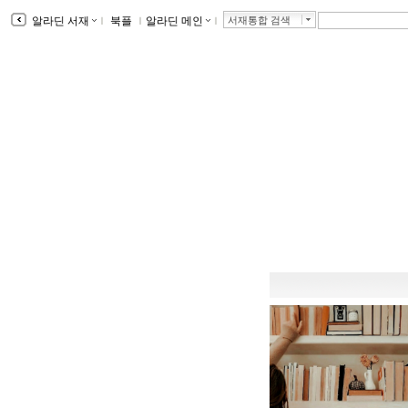
알라딘 서재
ｌ
북플
ｌ
알라딘 메인
ｌ
서재통합 검색