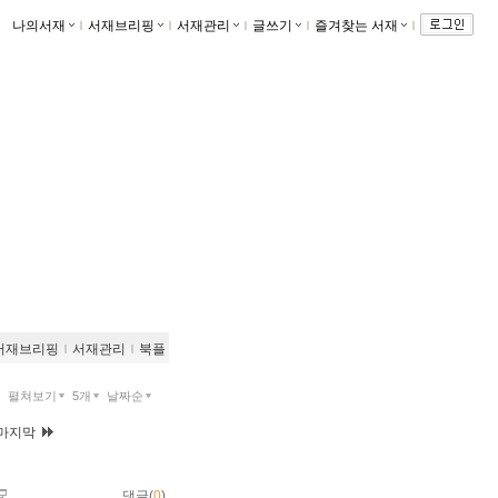
나의서재
ｌ
서재브리핑
ｌ
서재관리
ｌ
글쓰기
ｌ
즐겨찾는 서재
ｌ
서재브리핑
ｌ
서재관리
ｌ
북플
펼쳐보기
5개
날짜순
마지막
댓글(
0
)