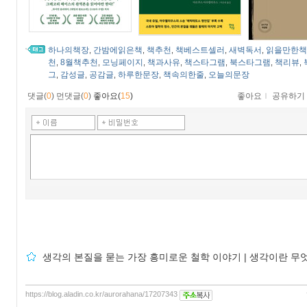
하나의책장
간밤에읽은책
책추천
책베스트셀러
새벽독서
읽을만한책
,
,
,
,
,
천
8월책추천
모닝페이지
책과사유
책스타그램
북스타그램
책리뷰
,
,
,
,
,
,
,
그
감성글
공감글
하루한문장
책속의한줄
오늘의문장
,
,
,
,
,
댓글(
0
)
먼댓글(
0
)
좋아요(
15
)
좋아요
ｌ
공유하기
생각의 본질을 묻는 가장 흥미로운 철학 이야기 | 생각이란 무
https://blog.aladin.co.kr/aurorahana/17207343