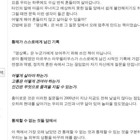
요즘 우리는 하루에도 수십 번씩 흔들리며 살아갑니다.
타인의 말에 마음이 무너지고 예상하지 못한 일들 앞에서 쉽게 불안해지기도 
그럴 때면 문득 이런 생각이 들곤 합니다.
어떻게 해야 흔들리지 않고 살아갈 수 있을까?
간밤에 읽은 『명상록』은 바로 그 질문 앞에서 오래 멈추게 만드는 책이었습니
황제가 스스로에게 남긴 기록
『명상록』은 누군가에게 보여주기 위해 쓰인 책이 아닙니다.
로마 황제였던 마르쿠스 아우렐리우스가 스스로에게 남긴 사적인 기록에 가깝
전쟁과 역병, 정치적 혼란 속에서 그는 끊임없이 자기 자신에게 질문을 던집니다
어떻게 살아야 하는가.
고통은 어떻게 견뎌야 하는가.
인간은 무엇으로 품격을 지킬 수 있는가.
흥미로운 것은 이러한 질문들이 2000년이 지난 지금도 전혀 낯설지 않다는 점
오히려 현대를 살아가는 우리의 고민과 너무 닮아 있어 놀라울 정도였습니다.
통제할 수 없는 것들 앞에서
이 책에서 가장 오래 남았던 건 통제할 수 없는 것과 통제할 수 있는 것을 구
우리는 늘 외부의 상황을 바꾸려 애를 씁니다.