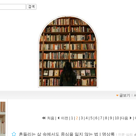
글보기
ｌ
처음
|
이전
|
1
|
2
|
3
|
4
|
5
|
6
|
7
|
8
|
9
|
10
|
다음
|
흔들리는 삶 속에서도 중심을 잃지 않는 법 | 명상록
ｌ
인문·심리