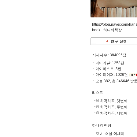
https://blog.naver.com/han
book -
하나의책장
서재지수
: 384095점
마이리뷰:
1253
편
마이리스트:
3
편
마이페이퍼:
1026
편
오늘 382, 총 346646 방
리스트
차곡차곡, 첫번째
차곡차곡, 두번째
차곡차곡, 세번째
하나의 책장
시·소설·에세이