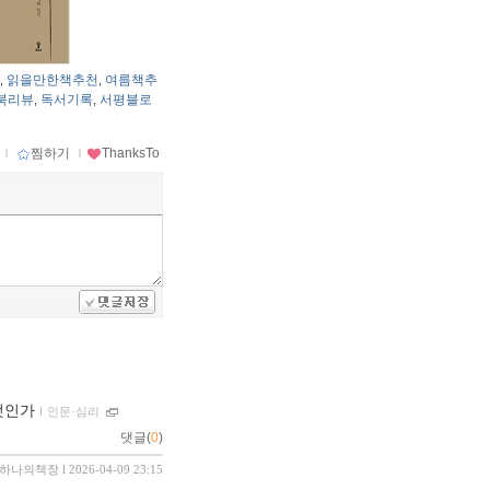
읽을만한책추천
여름책추
,
,
북리뷰
독서기록
서평블로
,
,
ｌ
찜하기
ｌ
ThanksTo
엇인가
ｌ
인문·심리
댓글(
0
)
하나의책장
l 2026-04-09 23:15