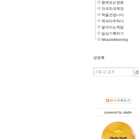
함께보는영화
차곡차곡책장
책을건넵니다
책과마주하다
쌓여지는책탑
일상기록하기
MiracleMorning
방명록
powered by
aladin