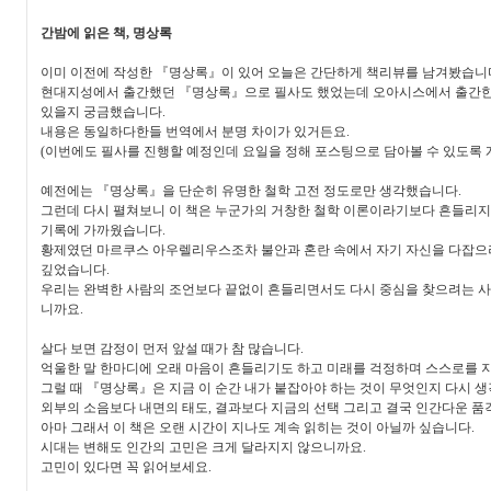
간밤에 읽은 책, 명상록
이미 이전에 작성한 『명상록』이 있어 오늘은 간단하게 책리뷰를 남겨봤습니
현대지성에서 출간했던 『명상록』으로 필사도 했었는데 오아시스에서 출간한
있을지 궁금했습니다.
내용은 동일하다한들 번역에서 분명 차이가 있거든요.
(이번에도 필사를 진행할 예정인데 요일을 정해 포스팅으로 담아볼 수 있도록 
예전에는 『명상록』을 단순히 유명한 철학 고전 정도로만 생각했습니다.
그런데 다시 펼쳐보니 이 책은 누군가의 거창한 철학 이론이라기보다 흔들리지 
기록에 가까웠습니다.
황제였던 마르쿠스 아우렐리우스조차 불안과 혼란 속에서 자기 자신을 다잡으
깊었습니다.
우리는 완벽한 사람의 조언보다 끝없이 흔들리면서도 다시 중심을 찾으려는 사
니까요.
살다 보면 감정이 먼저 앞설 때가 참 많습니다.
억울한 말 한마디에 오래 마음이 흔들리기도 하고 미래를 걱정하며 스스로를 
그럴 때 『명상록』은 지금 이 순간 내가 붙잡아야 하는 것이 무엇인지 다시 
외부의 소음보다 내면의 태도, 결과보다 지금의 선택 그리고 결국 인간다운 품격
아마 그래서 이 책은 오랜 시간이 지나도 계속 읽히는 것이 아닐까 싶습니다.
시대는 변해도 인간의 고민은 크게 달라지지 않으니까요.
고민이 있다면 꼭 읽어보세요.