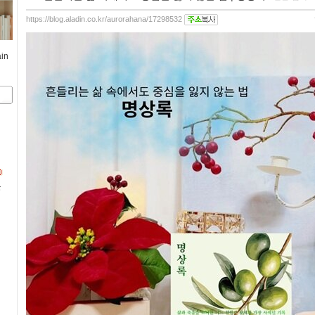
https://blog.aladin.co.kr/aurorahana/17298532
ain
문