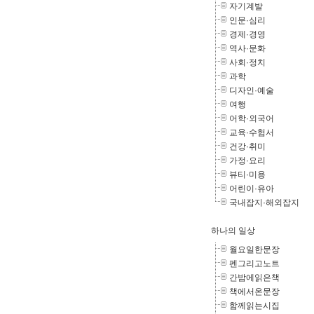
자기계발
인문·심리
경제·경영
역사·문화
사회·정치
과학
디자인·예술
여행
어학·외국어
교육·수험서
건강·취미
가정·요리
뷰티·미용
어린이·유아
국내잡지·해외잡지
하나의 일상
월요일한문장
펜그리고노트
간밤에읽은책
책에서온문장
함께읽는시집