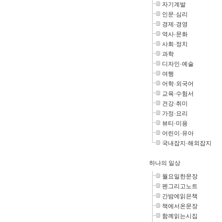
자기계발
인문·심리
경제·경영
역사·문화
사회·정치
과학
디자인·예술
여행
어학·외국어
교육·수험서
건강·취미
가정·요리
뷰티·미용
어린이·유아
국내잡지·해외잡지
하나의 일상
월요일한문장
펜그리고노트
간밤에읽은책
책에서온문장
함께읽는시집