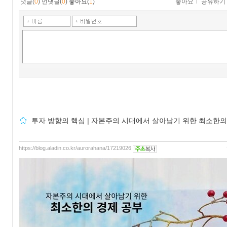
댓글(
0
)
먼댓글(
0
)
좋아요(
1
)
좋아요
ｌ
공유하기
투자 방향의 핵심 | 자본주의 시대에서 살아남기 위한 최소한의
https://blog.aladin.co.kr/aurorahana/17219026