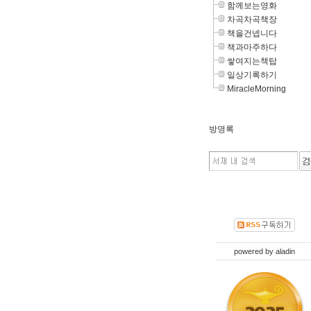
함께보는영화
차곡차곡책장
책을건넵니다
책과마주하다
쌓여지는책탑
일상기록하기
MiracleMorning
방명록
powered by
aladin