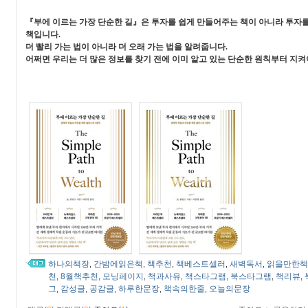
『부에 이르는 가장 단순한 길』은 투자를 쉽게 만들어주는 책이 아니라 투자
책입니다.
더 빨리 가는 법이 아니라 더 오래 가는 법을 알려줍니다.
어쩌면 우리는 더 많은 정보를 찾기 전에 이미 알고 있는 단순한 원칙부터 지켜
하나의책장
간밤에읽은책
책추천
책베스트셀러
새벽독서
읽을만한책
,
,
,
,
,
천
8월책추천
모닝페이지
책과사유
책스타그램
북스타그램
책리뷰
,
,
,
,
,
,
,
그
감성글
공감글
하루한문장
책속의한줄
오늘의문장
,
,
,
,
,