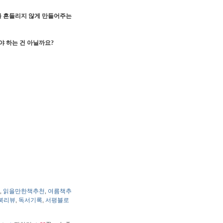
를 흔들리지 않게 만들어주는
야 하는 건 아닐까요?
읽을만한책추천
여름책추
,
,
북리뷰
독서기록
서평블로
,
,