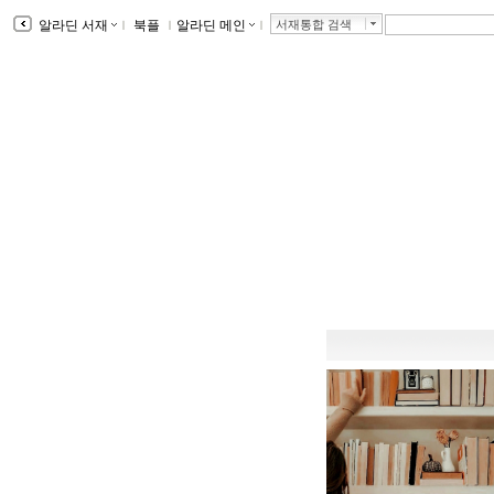
알라딘 서재
ｌ
북플
ｌ
알라딘 메인
ｌ
서재통합 검색