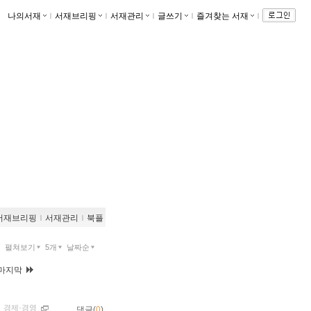
나의서재
ｌ
서재브리핑
ｌ
서재관리
ｌ
글쓰기
ｌ
즐겨찾는 서재
ｌ
서재브리핑
ｌ
서재관리
ｌ
북플
펼쳐보기
5개
날짜순
마지막
ｌ
경제·경영
댓글(
0
)