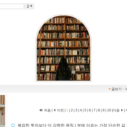
글보기
ｌ
처음 |
이전 |
1
|
2
|
3
|
4
|
5
|
6
|
7
|
8
|
9
|
10
|
다음
|
복잡한 투자보다 더 강력한 원칙 | 부에 이르는 가장 단순한 길