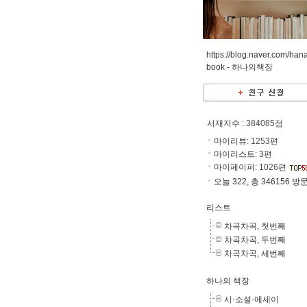
https://blog.naver.com/han
book -
하나의책장
서재지수
: 384085점
마이리뷰:
1253
편
마이리스트:
3
편
마이페이퍼:
1026
편
오늘 322, 총 346156 방
리스트
차곡차곡, 첫번째
차곡차곡, 두번째
차곡차곡, 세번째
하나의 책장
시·소설·에세이