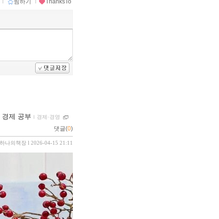
ｌ
찜하기
ｌ
ThanksTo
 경제 공부
ｌ
경제·경영
댓글(
0
)
하나의책장
l 2026-04-15 21:11