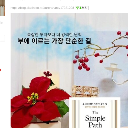
https://blog.aladin.co.kr/aurorahana/17221298
ain
문