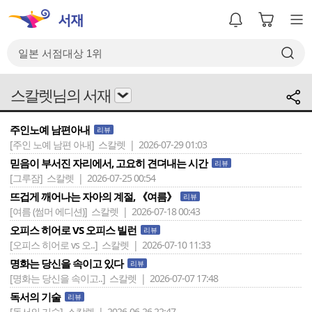
스칼렛님의 서재
주인노예 남편아내
리뷰
[주인 노예 남편 아내]
스칼렛 | 2026-07-29 01:03
믿음이 부서진 자리에서, 고요히 견뎌내는 시간
리뷰
[그루잠]
스칼렛 | 2026-07-25 00:54
뜨겁게 깨어나는 자아의 계절, 《여름》
리뷰
[여름 (썸머 에디션)]
스칼렛 | 2026-07-18 00:43
오피스 히어로 VS 오피스 빌런
리뷰
[오피스 히어로 vs 오..]
스칼렛 | 2026-07-10 11:33
명화는 당신을 속이고 있다
리뷰
[명화는 당신을 속이고..]
스칼렛 | 2026-07-07 17:48
독서의 기술
리뷰
[독서의 기술]
스칼렛 | 2026-06-26 22:47