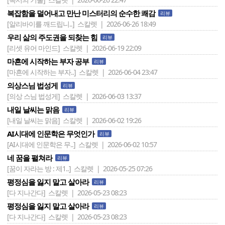
복잡함을 덜어내고 만난 미스터리의 순수한 쾌감
리뷰
[알리바이를 깨드립니..]
스칼렛 | 2026-06-26 18:49
우리 삶의 주도권을 되찾는 힘
리뷰
[리셋 유어 마인드]
스칼렛 | 2026-06-19 22:09
마흔에 시작하는 부자 공부
리뷰
[마흔에 시작하는 부자..]
스칼렛 | 2026-06-04 23:47
의상스님 법성게
리뷰
[의상 스님 법성게]
스칼렛 | 2026-06-03 13:37
내일 날씨는 맑음
리뷰
[내일 날씨는 맑음]
스칼렛 | 2026-06-02 19:26
AI시대에 인문학은 무엇인가
리뷰
[AI시대에 인문학은 무..]
스칼렛 | 2026-06-02 10:57
네 꿈을 펼쳐라
리뷰
[꿈이 자라는 방 : 제1..]
스칼렛 | 2026-05-25 07:26
평정심을 잃지 말고 살아라
리뷰
[다 지나간다]
스칼렛 | 2026-05-23 08:23
평정심을 잃지 말고 살아라
리뷰
[다 지나간다]
스칼렛 | 2026-05-23 08:23