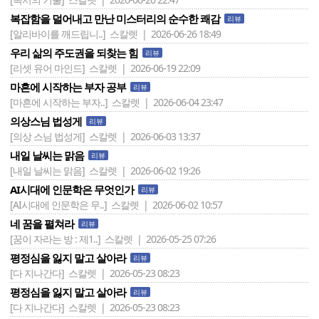
복잡함을 덜어내고 만난 미스터리의 순수한 쾌감
리뷰
[알리바이를 깨드립니..]
스칼렛 | 2026-06-26 18:49
우리 삶의 주도권을 되찾는 힘
리뷰
[리셋 유어 마인드]
스칼렛 | 2026-06-19 22:09
마흔에 시작하는 부자 공부
리뷰
[마흔에 시작하는 부자..]
스칼렛 | 2026-06-04 23:47
의상스님 법성게
리뷰
[의상 스님 법성게]
스칼렛 | 2026-06-03 13:37
내일 날씨는 맑음
리뷰
[내일 날씨는 맑음]
스칼렛 | 2026-06-02 19:26
AI시대에 인문학은 무엇인가
리뷰
[AI시대에 인문학은 무..]
스칼렛 | 2026-06-02 10:57
네 꿈을 펼쳐라
리뷰
[꿈이 자라는 방 : 제1..]
스칼렛 | 2026-05-25 07:26
평정심을 잃지 말고 살아라
리뷰
[다 지나간다]
스칼렛 | 2026-05-23 08:23
평정심을 잃지 말고 살아라
리뷰
[다 지나간다]
스칼렛 | 2026-05-23 08:23