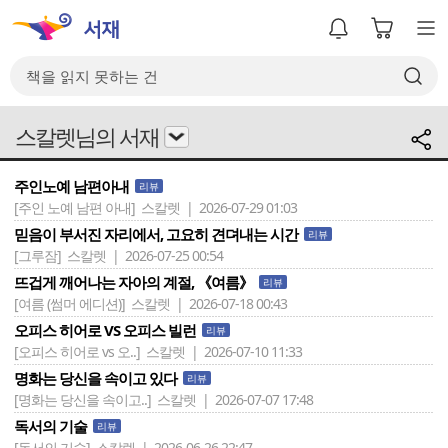
스칼렛님의 서재
주인노예 남편아내
리뷰
[주인 노예 남편 아내]
스칼렛 | 2026-07-29 01:03
믿음이 부서진 자리에서, 고요히 견뎌내는 시간
리뷰
[그루잠]
스칼렛 | 2026-07-25 00:54
뜨겁게 깨어나는 자아의 계절, 《여름》
리뷰
[여름 (썸머 에디션)]
스칼렛 | 2026-07-18 00:43
오피스 히어로 VS 오피스 빌런
리뷰
[오피스 히어로 vs 오..]
스칼렛 | 2026-07-10 11:33
명화는 당신을 속이고 있다
리뷰
[명화는 당신을 속이고..]
스칼렛 | 2026-07-07 17:48
독서의 기술
리뷰
[독서의 기술]
스칼렛 | 2026-06-26 22:47