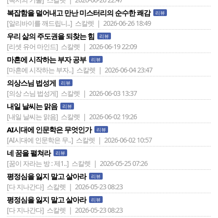
복잡함을 덜어내고 만난 미스터리의 순수한 쾌감
리뷰
[알리바이를 깨드립니..]
스칼렛 | 2026-06-26 18:49
우리 삶의 주도권을 되찾는 힘
리뷰
[리셋 유어 마인드]
스칼렛 | 2026-06-19 22:09
마흔에 시작하는 부자 공부
리뷰
[마흔에 시작하는 부자..]
스칼렛 | 2026-06-04 23:47
의상스님 법성게
리뷰
[의상 스님 법성게]
스칼렛 | 2026-06-03 13:37
내일 날씨는 맑음
리뷰
[내일 날씨는 맑음]
스칼렛 | 2026-06-02 19:26
AI시대에 인문학은 무엇인가
리뷰
[AI시대에 인문학은 무..]
스칼렛 | 2026-06-02 10:57
네 꿈을 펼쳐라
리뷰
[꿈이 자라는 방 : 제1..]
스칼렛 | 2026-05-25 07:26
평정심을 잃지 말고 살아라
리뷰
[다 지나간다]
스칼렛 | 2026-05-23 08:23
평정심을 잃지 말고 살아라
리뷰
[다 지나간다]
스칼렛 | 2026-05-23 08:23