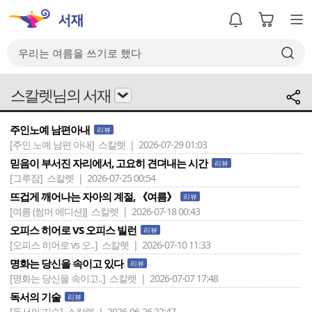
스칼렛님의 서재
주인노예 남편아내
리뷰
[주인 노예 남편 아내]
스칼렛 | 2026-07-29 01:03
믿음이 부서진 자리에서, 고요히 견뎌내는 시간
리뷰
[그루잠]
스칼렛 | 2026-07-25 00:54
뜨겁게 깨어나는 자아의 계절, 《여름》
리뷰
[여름 (썸머 에디션)]
스칼렛 | 2026-07-18 00:43
오피스 히어로 VS 오피스 빌런
리뷰
[오피스 히어로 vs 오..]
스칼렛 | 2026-07-10 11:33
명화는 당신을 속이고 있다
리뷰
[명화는 당신을 속이고..]
스칼렛 | 2026-07-07 17:48
독서의 기술
리뷰
[독서의 기술]
스칼렛 | 2026-06-26 22:47