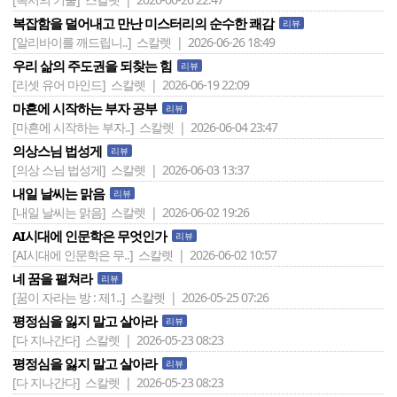
복잡함을 덜어내고 만난 미스터리의 순수한 쾌감
리뷰
[알리바이를 깨드립니..]
스칼렛 | 2026-06-26 18:49
우리 삶의 주도권을 되찾는 힘
리뷰
[리셋 유어 마인드]
스칼렛 | 2026-06-19 22:09
마흔에 시작하는 부자 공부
리뷰
[마흔에 시작하는 부자..]
스칼렛 | 2026-06-04 23:47
의상스님 법성게
리뷰
[의상 스님 법성게]
스칼렛 | 2026-06-03 13:37
내일 날씨는 맑음
리뷰
[내일 날씨는 맑음]
스칼렛 | 2026-06-02 19:26
AI시대에 인문학은 무엇인가
리뷰
[AI시대에 인문학은 무..]
스칼렛 | 2026-06-02 10:57
네 꿈을 펼쳐라
리뷰
[꿈이 자라는 방 : 제1..]
스칼렛 | 2026-05-25 07:26
평정심을 잃지 말고 살아라
리뷰
[다 지나간다]
스칼렛 | 2026-05-23 08:23
평정심을 잃지 말고 살아라
리뷰
[다 지나간다]
스칼렛 | 2026-05-23 08:23