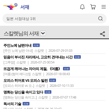
스칼렛님의 서재
주인노예 남편아내
리뷰
[주인 노예 남편 아내]
스칼렛 | 2026-07-29 01:03
믿음이 부서진 자리에서, 고요히 견뎌내는 시간
리뷰
[그루잠]
스칼렛 | 2026-07-25 00:54
뜨겁게 깨어나는 자아의 계절, 《여름》
리뷰
[여름 (썸머 에디션)]
스칼렛 | 2026-07-18 00:43
오피스 히어로 VS 오피스 빌런
리뷰
[오피스 히어로 vs 오..]
스칼렛 | 2026-07-10 11:33
명화는 당신을 속이고 있다
리뷰
[명화는 당신을 속이고..]
스칼렛 | 2026-07-07 17:48
독서의 기술
리뷰
[독서의 기술]
스칼렛 | 2026-06-26 22:47