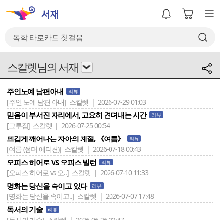
스칼렛님의 서재
주인노예 남편아내
리뷰
[주인 노예 남편 아내]
스칼렛 | 2026-07-29 01:03
믿음이 부서진 자리에서, 고요히 견뎌내는 시간
리뷰
[그루잠]
스칼렛 | 2026-07-25 00:54
뜨겁게 깨어나는 자아의 계절, 《여름》
리뷰
[여름 (썸머 에디션)]
스칼렛 | 2026-07-18 00:43
오피스 히어로 VS 오피스 빌런
리뷰
[오피스 히어로 vs 오..]
스칼렛 | 2026-07-10 11:33
명화는 당신을 속이고 있다
리뷰
[명화는 당신을 속이고..]
스칼렛 | 2026-07-07 17:48
독서의 기술
리뷰
[독서의 기술]
스칼렛 | 2026-06-26 22:47