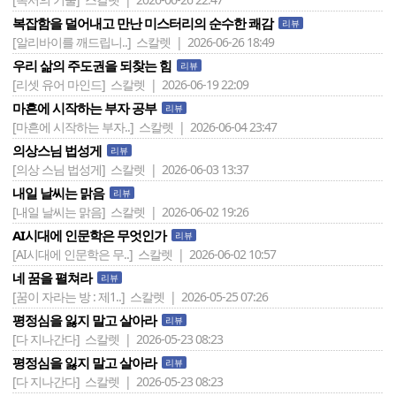
복잡함을 덜어내고 만난 미스터리의 순수한 쾌감
리뷰
[알리바이를 깨드립니..]
스칼렛 | 2026-06-26 18:49
우리 삶의 주도권을 되찾는 힘
리뷰
[리셋 유어 마인드]
스칼렛 | 2026-06-19 22:09
마흔에 시작하는 부자 공부
리뷰
[마흔에 시작하는 부자..]
스칼렛 | 2026-06-04 23:47
의상스님 법성게
리뷰
[의상 스님 법성게]
스칼렛 | 2026-06-03 13:37
내일 날씨는 맑음
리뷰
[내일 날씨는 맑음]
스칼렛 | 2026-06-02 19:26
AI시대에 인문학은 무엇인가
리뷰
[AI시대에 인문학은 무..]
스칼렛 | 2026-06-02 10:57
네 꿈을 펼쳐라
리뷰
[꿈이 자라는 방 : 제1..]
스칼렛 | 2026-05-25 07:26
평정심을 잃지 말고 살아라
리뷰
[다 지나간다]
스칼렛 | 2026-05-23 08:23
평정심을 잃지 말고 살아라
리뷰
[다 지나간다]
스칼렛 | 2026-05-23 08:23