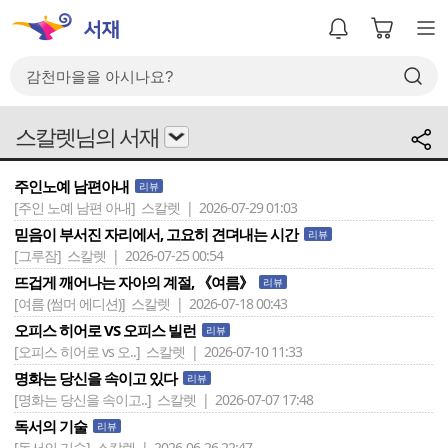
스칼렛님의 서재
주인노예 남편아내
리뷰
[주인 노예 남편 아내]
스칼렛 | 2026-07-29 01:03
믿음이 부서진 자리에서, 고요히 견뎌내는 시간
리뷰
[그루잠]
스칼렛 | 2026-07-25 00:54
뜨겁게 깨어나는 자아의 계절, 《여름》
리뷰
[여름 (썸머 에디션)]
스칼렛 | 2026-07-18 00:43
오피스 히어로 VS 오피스 빌런
리뷰
[오피스 히어로 vs 오..]
스칼렛 | 2026-07-10 11:33
명화는 당신을 속이고 있다
리뷰
[명화는 당신을 속이고..]
스칼렛 | 2026-07-07 17:48
독서의 기술
리뷰
[독서의 기술]
스칼렛 | 2026-06-26 22:47