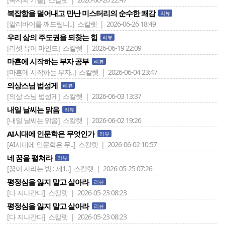
복잡함을 덜어내고 만난 미스터리의 순수한 쾌감
리뷰
[알리바이를 깨드립니..]
스칼렛 | 2026-06-26 18:49
우리 삶의 주도권을 되찾는 힘
리뷰
[리셋 유어 마인드]
스칼렛 | 2026-06-19 22:09
마흔에 시작하는 부자 공부
리뷰
[마흔에 시작하는 부자..]
스칼렛 | 2026-06-04 23:47
의상스님 법성게
리뷰
[의상 스님 법성게]
스칼렛 | 2026-06-03 13:37
내일 날씨는 맑음
리뷰
[내일 날씨는 맑음]
스칼렛 | 2026-06-02 19:26
AI시대에 인문학은 무엇인가
리뷰
[AI시대에 인문학은 무..]
스칼렛 | 2026-06-02 10:57
네 꿈을 펼쳐라
리뷰
[꿈이 자라는 방 : 제1..]
스칼렛 | 2026-05-25 07:26
평정심을 잃지 말고 살아라
리뷰
[다 지나간다]
스칼렛 | 2026-05-23 08:23
평정심을 잃지 말고 살아라
리뷰
[다 지나간다]
스칼렛 | 2026-05-23 08:23