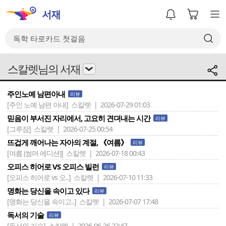
스칼렛님의 서재
주인노예 남편아내
리뷰
[주인 노예 남편 아내]
스칼렛 | 2026-07-29 01:03
믿음이 부서진 자리에서, 고요히 견뎌내는 시간
리뷰
[그루잠]
스칼렛 | 2026-07-25 00:54
뜨겁게 깨어나는 자아의 계절, 《여름》
리뷰
[여름 (썸머 에디션)]
스칼렛 | 2026-07-18 00:43
오피스 히어로 VS 오피스 빌런
리뷰
[오피스 히어로 vs 오..]
스칼렛 | 2026-07-10 11:33
명화는 당신을 속이고 있다
리뷰
[명화는 당신을 속이고..]
스칼렛 | 2026-07-07 17:48
독서의 기술
리뷰
[독서의 기술]
스칼렛 | 2026-06-26 22:47