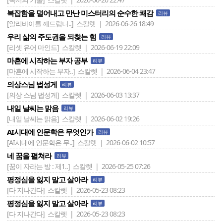
복잡함을 덜어내고 만난 미스터리의 순수한 쾌감
리뷰
[알리바이를 깨드립니..]
스칼렛 | 2026-06-26 18:49
우리 삶의 주도권을 되찾는 힘
리뷰
[리셋 유어 마인드]
스칼렛 | 2026-06-19 22:09
마흔에 시작하는 부자 공부
리뷰
[마흔에 시작하는 부자..]
스칼렛 | 2026-06-04 23:47
의상스님 법성게
리뷰
[의상 스님 법성게]
스칼렛 | 2026-06-03 13:37
내일 날씨는 맑음
리뷰
[내일 날씨는 맑음]
스칼렛 | 2026-06-02 19:26
AI시대에 인문학은 무엇인가
리뷰
[AI시대에 인문학은 무..]
스칼렛 | 2026-06-02 10:57
네 꿈을 펼쳐라
리뷰
[꿈이 자라는 방 : 제1..]
스칼렛 | 2026-05-25 07:26
평정심을 잃지 말고 살아라
리뷰
[다 지나간다]
스칼렛 | 2026-05-23 08:23
평정심을 잃지 말고 살아라
리뷰
[다 지나간다]
스칼렛 | 2026-05-23 08:23