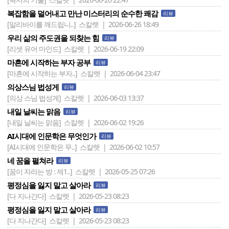
복잡함을 덜어내고 만난 미스터리의 순수한 쾌감
리뷰
[알리바이를 깨드립니..]
스칼렛 | 2026-06-26 18:49
우리 삶의 주도권을 되찾는 힘
리뷰
[리셋 유어 마인드]
스칼렛 | 2026-06-19 22:09
마흔에 시작하는 부자 공부
리뷰
[마흔에 시작하는 부자..]
스칼렛 | 2026-06-04 23:47
의상스님 법성게
리뷰
[의상 스님 법성게]
스칼렛 | 2026-06-03 13:37
내일 날씨는 맑음
리뷰
[내일 날씨는 맑음]
스칼렛 | 2026-06-02 19:26
AI시대에 인문학은 무엇인가
리뷰
[AI시대에 인문학은 무..]
스칼렛 | 2026-06-02 10:57
네 꿈을 펼쳐라
리뷰
[꿈이 자라는 방 : 제1..]
스칼렛 | 2026-05-25 07:26
평정심을 잃지 말고 살아라
리뷰
[다 지나간다]
스칼렛 | 2026-05-23 08:23
평정심을 잃지 말고 살아라
리뷰
[다 지나간다]
스칼렛 | 2026-05-23 08:23