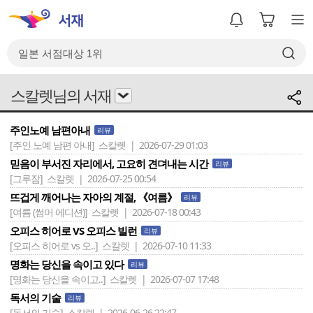
스칼렛님의 서재
주인노예 남편아내
리뷰
[주인 노예 남편 아내]
스칼렛 | 2026-07-29 01:03
믿음이 부서진 자리에서, 고요히 견뎌내는 시간
리뷰
[그루잠]
스칼렛 | 2026-07-25 00:54
뜨겁게 깨어나는 자아의 계절, 《여름》
리뷰
[여름 (썸머 에디션)]
스칼렛 | 2026-07-18 00:43
오피스 히어로 VS 오피스 빌런
리뷰
[오피스 히어로 vs 오..]
스칼렛 | 2026-07-10 11:33
명화는 당신을 속이고 있다
리뷰
[명화는 당신을 속이고..]
스칼렛 | 2026-07-07 17:48
독서의 기술
리뷰
[독서의 기술]
스칼렛 | 2026-06-26 22:47